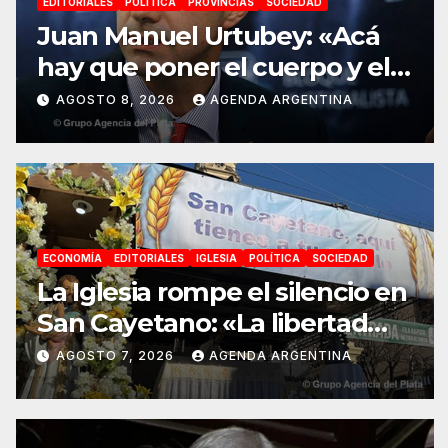
EDITORIALES
POLÍTICA
PROVINCIAS
SOCIEDAD
Juan Manuel Urtubey: «Acá
hay que poner el cuerpo y el
alma. La Argentina tiene que
AGOSTO 8, 2026
AGENDA ARGENTINA
ir a la construcción de un
proyecto nacional»
ECONOMÍA
EDITORIALES
IGLESIA
POLÍTICA
SOCIEDAD
La Iglesia rompe el silencio en
San Cayetano: «La libertad
económica no puede ser
AGOSTO 7, 2026
AGENDA ARGENTINA
absoluta»