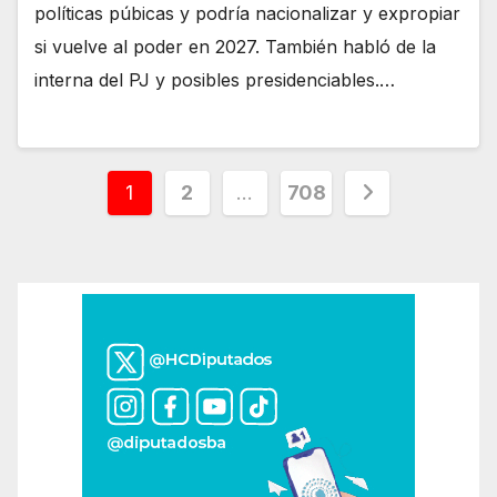
políticas púbicas y podría nacionalizar y expropiar
si vuelve al poder en 2027. También habló de la
interna del PJ y posibles presidenciables.…
Paginación
1
2
…
708
de
entradas