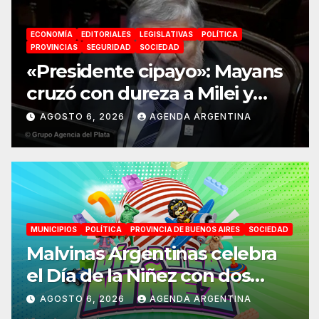
ECONOMÍA
EDITORIALES
LEGISLATIVAS
POLÍTICA
PROVINCIAS
SEGURIDAD
SOCIEDAD
«Presidente cipayo»: Mayans
cruzó con dureza a Milei y
advirtió sobre un juicio
AGOSTO 6, 2026
AGENDA ARGENTINA
político por traición a la Patria
MUNICIPIOS
POLÍTICA
PROVINCIA DE BUENOS AIRES
SOCIEDAD
Malvinas Argentinas celebra
el Día de la Niñez con dos
jornadas de juegos,
AGOSTO 6, 2026
AGENDA ARGENTINA