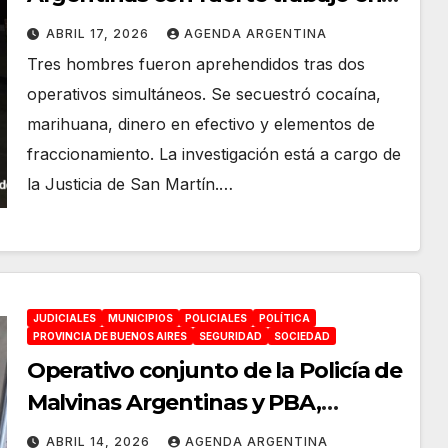
seguridad: «Allanamientos en
ABRIL 17, 2026
AGENDA ARGENTINA
Tortuguitas, secuestro de drogas y
Tres hombres fueron aprehendidos tras dos
detención de tres personas»
operativos simultáneos. Se secuestró cocaína,
marihuana, dinero en efectivo y elementos de
fraccionamiento. La investigación está a cargo de
la Justicia de San Martín.…
JUDICIALES
MUNICIPIOS
POLICIALES
POLÍTICA
PROVINCIA DE BUENOS AIRES
SEGURIDAD
SOCIEDAD
Operativo conjunto de la Policía de
Malvinas Argentinas y PBA,
derribaron «un bunker de
ABRIL 14, 2026
AGENDA ARGENTINA