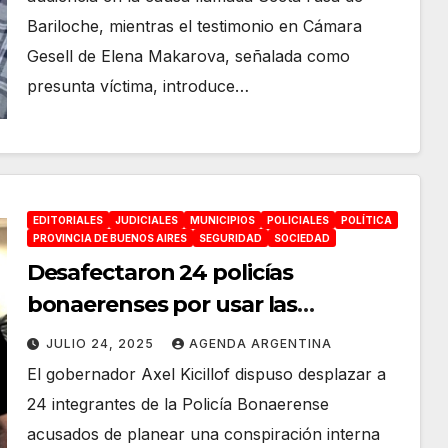
Bariloche, mientras el testimonio en Cámara
Gesell de Elena Makarova, señalada como
presunta víctima, introduce…
EDITORIALES
JUDICIALES
MUNICIPIOS
POLICIALES
POLÍTICA
PROVINCIA DE BUENOS AIRES
SEGURIDAD
SOCIEDAD
Desafectaron 24 policías
bonaerenses por usar las
comisarias y sus cargos policiales
JULIO 24, 2025
AGENDA ARGENTINA
para conspirar y organizar un
El gobernador Axel Kicillof dispuso desplazar a
«golpe policial»
24 integrantes de la Policía Bonaerense
acusados de planear una conspiración interna