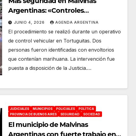
Más seguridad en Malvinas
Argentinas: «Controles
preventivos permitieron detectar a
JUNIO 4, 2026
AGENDA ARGENTINA
dos personas que portaban
El procedimiento se realizó durante un operativo
estupefacientes»
de control vehicular en Tortuguitas. Dos
personas fueron identificadas con envoltorios
que contenían marihuana. La intervención fue
puesta a disposición de la Justicia.…
JUDICIALES
MUNICIPIOS
POLICIALES
POLÍTICA
PROVINCIA DE BUENOS AIRES
SEGURIDAD
SOCIEDAD
El municipio de Malvinas
Argentinas con fuerte trabajo en