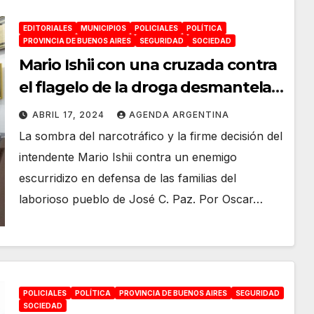
EDITORIALES
MUNICIPIOS
POLICIALES
POLÍTICA
PROVINCIA DE BUENOS AIRES
SEGURIDAD
SOCIEDAD
Mario Ishii con una cruzada contra
el flagelo de la droga desmantela
«búnkers» en José C. Paz
ABRIL 17, 2024
AGENDA ARGENTINA
La sombra del narcotráfico y la firme decisión del
intendente Mario Ishii contra un enemigo
escurridizo en defensa de las familias del
laborioso pueblo de José C. Paz. Por Oscar…
POLICIALES
POLÍTICA
PROVINCIA DE BUENOS AIRES
SEGURIDAD
SOCIEDAD