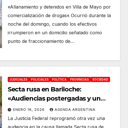
fraccionamiento y
«Allanamiento y detenidos en Villa de Mayo por
comercialización de drogas» en
comercialización de drogas« Ocurrió durante la
Villa de Mayo
noche del domingo, cuando los efectivos
irrumpieron en un domicilio señalado como
punto de fraccionamiento de…
JUDICIALES
POLICIALES
POLÍTICA
PROVINCIAS
SOCIEDAD
Secta rusa en Bariloche:
«Audiencias postergadas y un
testimonio clave que complica la
ENERO 16, 2026
AGENDA ARGENTINA
causa federal»
La Justicia Federal reprogramó otra vez una
audiencia en la causa llamada Secta rusa de