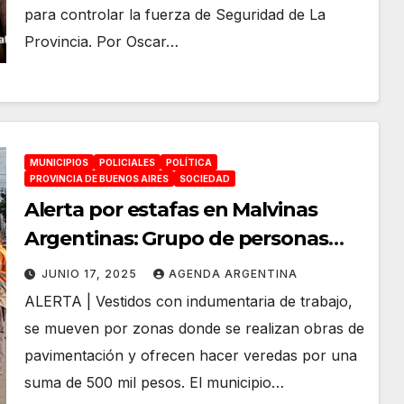
para controlar la fuerza de Seguridad de La
Provincia. Por Oscar…
MUNICIPIOS
POLICIALES
POLÍTICA
PROVINCIA DE BUENOS AIRES
SOCIEDAD
Alerta por estafas en Malvinas
Argentinas: Grupo de personas
pide dinero a vecinos haciéndose
JUNIO 17, 2025
AGENDA ARGENTINA
pasar por personal municipal
ALERTA | Vestidos con indumentaria de trabajo,
se mueven por zonas donde se realizan obras de
pavimentación y ofrecen hacer veredas por una
suma de 500 mil pesos. El municipio…