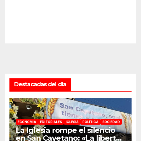
Destacadas del día
ECONOMÍA
EDITORIALES
IGLESIA
POLÍTICA
SOCIEDAD
La Iglesia rompe el silencio
en San Cayetano: «La libertad