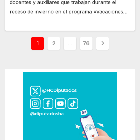
docentes y auxiliares que trabajan durante el
receso de invierno en el programa «Vacaciones…
Paginación
1
2
…
76
de
entradas