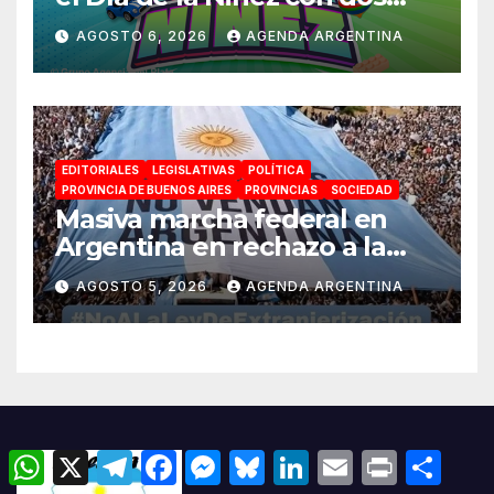
jornadas de juegos,
AGOSTO 6, 2026
AGENDA ARGENTINA
espectáculos y actividades
para toda la familia
EDITORIALES
LEGISLATIVAS
POLÍTICA
PROVINCIA DE BUENOS AIRES
PROVINCIAS
SOCIEDAD
Masiva marcha federal en
Argentina en rechazo a la
reforma de la Ley de Tierras
AGOSTO 5, 2026
AGENDA ARGENTINA
impulsada por Milei: «La
soberanía no se negocia»
W
X
T
F
M
B
L
E
P
C
h
e
a
e
l
i
m
r
o