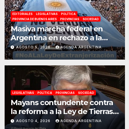
EDITORIALES
LEGISLATIVAS
POLÍTICA
PROVINCIA DE BUENOS AIRES
PROVINCIAS
SOCIEDAD
Masiva marcha federal en
Argentina en rechazo a la
reforma de la Ley de Tierras
AGOSTO 5, 2026
AGENDA ARGENTINA
impulsada por Milei: «La
soberanía no se negocia»
LEGISLATIVAS
POLÍTICA
PROVINCIAS
SOCIEDAD
Mayans contundente contra
la reforma a la Ley de Tierras:
«Esta ley vende el país»
AGOSTO 4, 2026
AGENDA ARGENTINA