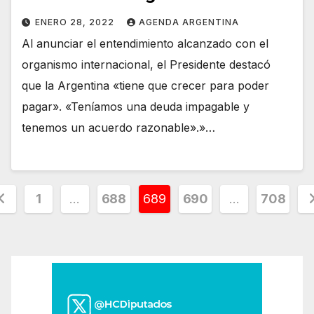
ENERO 28, 2022
AGENDA ARGENTINA
Al anunciar el entendimiento alcanzado con el
organismo internacional, el Presidente destacó
que la Argentina «tiene que crecer para poder
pagar». «Teníamos una deuda impagable y
tenemos un acuerdo razonable».»…
aginación
1
…
688
689
690
…
708
e
ntradas