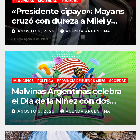
PROVINCIAS
SEGURIDAD
SOCIEDAD
«Presidente cipayo»: Mayans
cruzó con dureza a Milei y
advirtió sobre un juicio
AGOSTO 6, 2026
AGENDA ARGENTINA
político por traición a la Patria
MUNICIPIOS
POLÍTICA
PROVINCIA DE BUENOS AIRES
SOCIEDAD
Malvinas Argentinas celebra
el Día de la Niñez con dos
jornadas de juegos,
AGOSTO 6, 2026
AGENDA ARGENTINA
espectáculos y actividades
para toda la familia