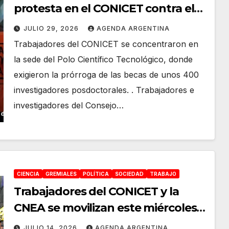
protesta en el CONICET contra el
ajuste del gobierno de Milei
JULIO 29, 2026
AGENDA ARGENTINA
Trabajadores del CONICET se concentraron en
la sede del Polo Científico Tecnológico, donde
exigieron la prórroga de las becas de unos 400
investigadores posdoctorales. . Trabajadores e
investigadores del Consejo…
CIENCIA
GREMIALES
POLÍTICA
SOCIEDAD
TRABAJO
Trabajadores del CONICET y la
CNEA se movilizan este miércoles
contra los despidos y el
JULIO 14, 2026
AGENDA ARGENTINA