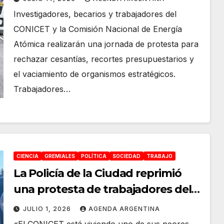
vaciamiento del sistema científico
Investigadores, becarios y trabajadores del
CONICET y la Comisión Nacional de Energía
Atómica realizarán una jornada de protesta para
rechazar cesantías, recortes presupuestarios y
el vaciamiento de organismos estratégicos.
Trabajadores…
CIENCIA
GREMIALES
POLÍTICA
SOCIEDAD
TRABAJO
La Policía de la Ciudad reprimió
una protesta de trabajadores del
CONICET en contra de los despidos
JULIO 1, 2026
AGENDA ARGENTINA
y el ajuste