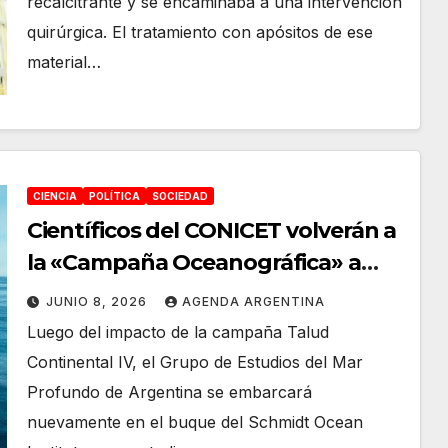
recalcitrante y se encaminaba a una intervención
quirúrgica. El tratamiento con apósitos de ese
material…
CIENCIA
POLÍTICA
SOCIEDAD
Científicos del CONICET volverán a
la «Campaña Oceanográfica» a
explorar las profundidades del Mar
JUNIO 8, 2026
AGENDA ARGENTINA
Argentino a bordo del Falkor
Luego del impacto de la campaña Talud
Continental IV, el Grupo de Estudios del Mar
Profundo de Argentina se embarcará
nuevamente en el buque del Schmidt Ocean