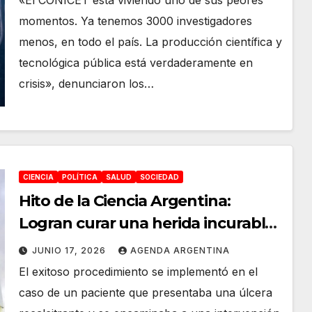
«El CONICET está viviendo uno de sus peores
momentos. Ya tenemos 3000 investigadores
menos, en todo el país. La producción científica y
tecnológica pública está verdaderamente en
crisis», denunciaron los…
CIENCIA
POLÍTICA
SALUD
SOCIEDAD
Hito de la Ciencia Argentina:
Logran curar una herida incurable
con parches de placenta humana
JUNIO 17, 2026
AGENDA ARGENTINA
El exitoso procedimiento se implementó en el
caso de un paciente que presentaba una úlcera