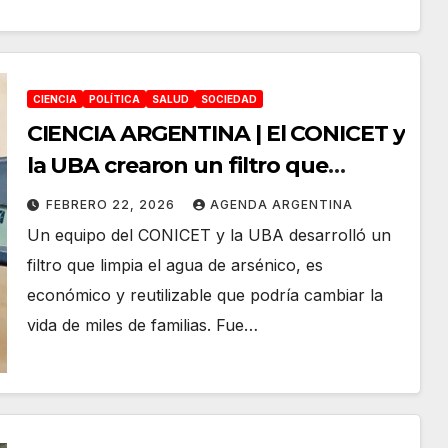
CIENCIA
POLÍTICA
SALUD
SOCIEDAD
CIENCIA ARGENTINA | El CONICET y
la UBA crearon un filtro que
elimina arsénico y es de uso
FEBRERO 22, 2026
AGENDA ARGENTINA
doméstico
Un equipo del CONICET y la UBA desarrolló un
filtro que limpia el agua de arsénico, es
económico y reutilizable que podría cambiar la
vida de miles de familias. Fue…