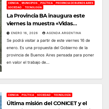
CIENCIA
MUNICIPIOS
POLÍTICA
PROVINCIA DE BUENOS AIRES
SOCIEDAD
TECNOLOGÍA
La Provincia BA inaugura este
viernes la muestra «Vidas
submarinas – Ciencia, arte y
ENERO 16, 2026
AGENDA ARGENTINA
soberanía» en el Museo MAR de
Se podrá visitar a partir de este viernes 16 de
Mar del Plata
enero. Es una propuesta del Gobierno de la
provincia de Buenos Aires pensada para poner
en valor el trabajo de…
CIENCIA
POLÍTICA
SOCIEDAD
TECNOLOGÍA
Última misión del CONICET y el