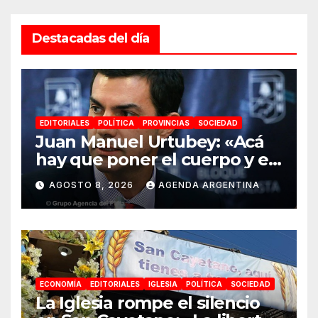
Destacadas del día
EDITORIALES
POLÍTICA
PROVINCIAS
SOCIEDAD
Juan Manuel Urtubey: «Acá
hay que poner el cuerpo y el
alma. La Argentina tiene que
AGOSTO 8, 2026
AGENDA ARGENTINA
ir a la construcción de un
proyecto nacional»
ECONOMÍA
EDITORIALES
IGLESIA
POLÍTICA
SOCIEDAD
La Iglesia rompe el silencio