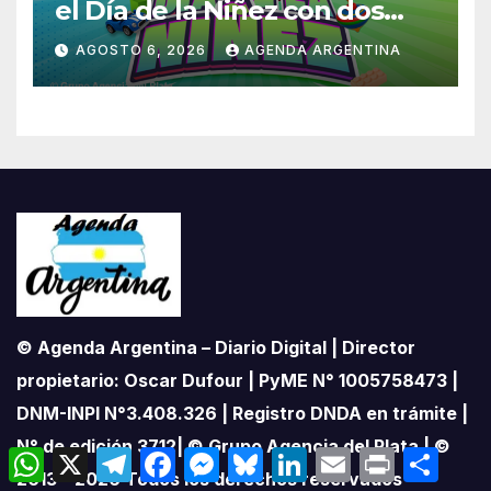
el Día de la Niñez con dos
jornadas de juegos,
AGOSTO 6, 2026
AGENDA ARGENTINA
espectáculos y actividades
para toda la familia
© Agenda Argentina – Diario Digital | Director
propietario: Oscar Dufour | PyME N° 1005758473 |
DNM-INPI N°3.408.326 | Registro DNDA en trámite |
N° de edición 3712| © Grupo Agencia del Plata | ©
W
X
T
F
M
B
L
E
P
C
h
e
a
e
l
i
m
r
o
2013 – 2026 Todos los derechos reservados