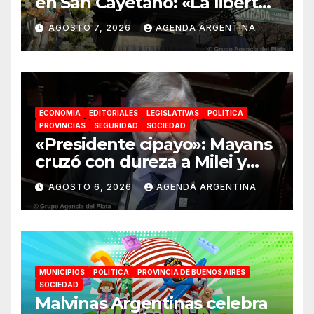
en San Cayetano: «La libertad
económica no puede ser
AGOSTO 7, 2026
AGENDA ARGENTINA
absoluta»
ECONOMÍA
EDITORIALES
LEGISLATIVAS
POLÍTICA
PROVINCIAS
SEGURIDAD
SOCIEDAD
«Presidente cipayo»: Mayans
cruzó con dureza a Milei y
advirtió sobre un juicio
AGOSTO 6, 2026
AGENDA ARGENTINA
político por traición a la
Patria
MUNICIPIOS
POLÍTICA
PROVINCIA DE BUENOS AIRES
SOCIEDAD
Malvinas Argentinas celebra