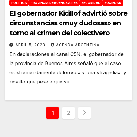
POLÍTICA
PROVINCIA DE BUENOS AIRES
SEGURIDAD
SOCIEDAD
El gobernador Kicillof advirtió sobre
circunstancias «muy dudosas» en
torno al crimen del colectivero
ABRIL 5, 2023
AGENDA ARGENTINA
En declaraciones al canal C5N, el gobernador de
la provincia de Buenos Aires señaló que el caso
es «tremendamente doloroso» y una «tragedia», y
resaltó que pese a que su…
Paginación
1
2
de