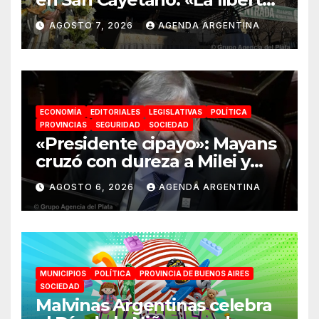
económica no puede ser
AGOSTO 7, 2026
AGENDA ARGENTINA
absoluta»
ECONOMÍA
EDITORIALES
LEGISLATIVAS
POLÍTICA
PROVINCIAS
SEGURIDAD
SOCIEDAD
«Presidente cipayo»: Mayans
cruzó con dureza a Milei y
advirtió sobre un juicio
AGOSTO 6, 2026
AGENDA ARGENTINA
político por traición a la
Patria
MUNICIPIOS
POLÍTICA
PROVINCIA DE BUENOS AIRES
SOCIEDAD
Malvinas Argentinas celebra