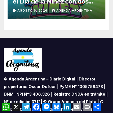
el Día de la Niñez con dos
jornadas de juegos,
AGOSTO 6, 2026
AGENDA ARGENTINA
espectáculos y actividades
para toda la familia
© Agenda Argentina – Diario Digital | Director
propietario: Oscar Dufour | PyME N° 1005758473 |
DNM-INPI N°3.408.326 | Registro DNDA en trámite |
N° de edición 3712| © Grupo Agencia del Plata | ©
W
X
T
F
M
B
L
E
P
C
h
e
a
e
l
i
m
r
o
2013 – 2026 Todos los derechos reservados