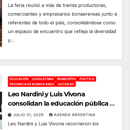
Vitivinícolas de la Provincia de
La feria reunió a más de treinta productores,
Buenos Aires»
comerciantes y empresarios bonaerenses junto a
referentes de todo el país, consolidándose como
un espacio de encuentro que refleja la diversidad
y…
EDUCACIÓN
LEGISLATIVAS
MUNICIPIOS
POLÍTICA
PROVINCIA DE BUENOS AIRES
SOCIEDAD
Leo Nardini y Luis Vivona
consolidan la educación pública en
Malvinas Argentinas con obras
JULIO 31, 2026
AGENDA ARGENTINA
clave en Grand Bourg
Leo Nardini y Luis Vivona recorrieron los