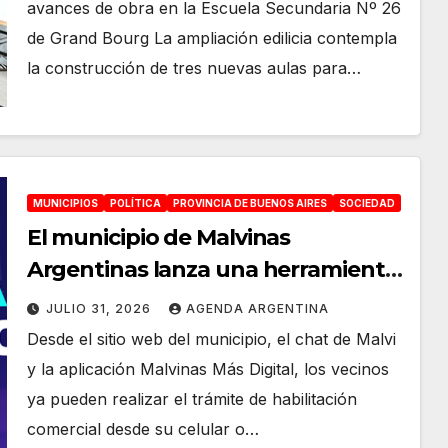
avances de obra en la Escuela Secundaria Nº 26
de Grand Bourg La ampliación edilicia contempla
la construcción de tres nuevas aulas para…
MUNICIPIOS
POLÍTICA
PROVINCIA DE BUENOS AIRES
SOCIEDAD
El municipio de Malvinas
Argentinas lanza una herramienta
para habilitar comercios de
JULIO 31, 2026
AGENDA ARGENTINA
manera digital
Desde el sitio web del municipio, el chat de Malvi
y la aplicación Malvinas Más Digital, los vecinos
ya pueden realizar el trámite de habilitación
comercial desde su celular o…