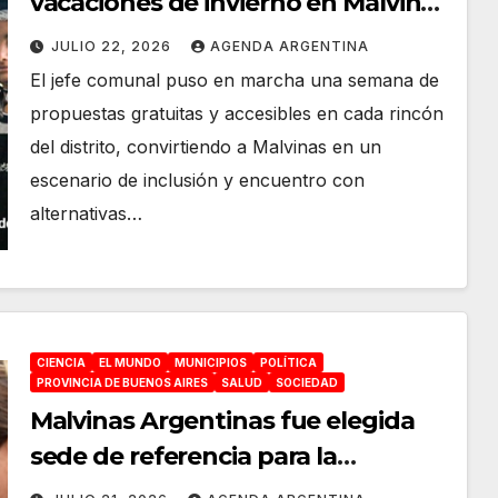
vacaciones de invierno en Malvinas
Argentinas: Una semana de
JULIO 22, 2026
AGENDA ARGENTINA
propuestas gratuitas para todas
El jefe comunal puso en marcha una semana de
las familias
propuestas gratuitas y accesibles en cada rincón
del distrito, convirtiendo a Malvinas en un
escenario de inclusión y encuentro con
alternativas…
CIENCIA
EL MUNDO
MUNICIPIOS
POLÍTICA
PROVINCIA DE BUENOS AIRES
SALUD
SOCIEDAD
Malvinas Argentinas fue elegida
sede de referencia para la
formación de cirujanos bariátricos