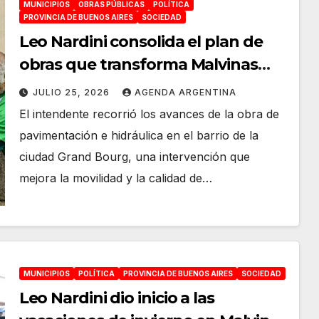
MUNICIPIOS
OBRAS PÚBLICAS
POLÍTICA
PROVINCIA DE BUENOS AIRES
SOCIEDAD
Leo Nardini consolida el plan de
obras que transforma Malvinas
Argentinas: «Avances de
JULIO 25, 2026
AGENDA ARGENTINA
pavimentación en el Barrio
El intendente recorrió los avances de la obra de
Iparraguirre»
pavimentación e hidráulica en el barrio de la
ciudad Grand Bourg, una intervención que
mejora la movilidad y la calidad de…
MUNICIPIOS
POLÍTICA
PROVINCIA DE BUENOS AIRES
SOCIEDAD
Leo Nardini dio inicio a las