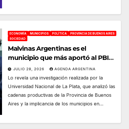
ECONOMÍA
MUNICIPIOS
POLÍTICA
PROVINCIA DE BUENOS AIRES
SOCIEDAD
Malvinas Argentinas es el
municipio que más aportó al PBI
de la provincia de Buenos Aires en
JULIO 28, 2026
AGENDA ARGENTINA
la última década
Lo revela una investigación realizada por la
Universidad Nacional de La Plata, que analizó las
cadenas productivas de la Provincia de Buenos
Aires y la implicancia de los municipios en…