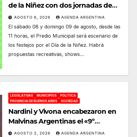
de la Niñez con dos jornadas de
juegos, espectáculos y actividades
AGOSTO 6, 2026
AGENDA ARGENTINA
para toda la familia
El sábado 08 y domingo 09 de agosto, desde las
11 horas, el Predio Municipal será escenario de
los festejos por el Día de la Niñez. Habrá
propuestas recreativas, shows…
LEGISLATIVAS
MUNICIPIOS
POLÍTICA
PROVINCIA DE BUENOS AIRES
SOCIEDAD
Nardini y Vivona encabezaron en
Malvinas Argentinas el «9º
Encuentro de Productores
AGOSTO 2, 2026
AGENDA ARGENTINA