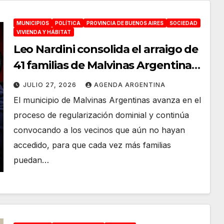
MUNICIPIOS
POLÍTICA
PROVINCIA DE BUENOS AIRES
SOCIEDAD
VIVIENDA Y HÁBITAT
Leo Nardini consolida el arraigo de
41 familias de Malvinas Argentinas
con la firma de sus escrituras
JULIO 27, 2026
AGENDA ARGENTINA
El municipio de Malvinas Argentinas avanza en el
proceso de regularización dominial y continúa
convocando a los vecinos que aún no hayan
accedido, para que cada vez más familias
puedan…