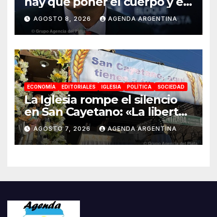
hay que poner el cuerpo y el
alma. La Argentina tiene que
AGOSTO 8, 2026
AGENDA ARGENTINA
ir a la construcción de un
proyecto nacional»
ECONOMÍA
EDITORIALES
IGLESIA
POLÍTICA
SOCIEDAD
La Iglesia rompe el silencio
en San Cayetano: «La libertad
económica no puede ser
AGOSTO 7, 2026
AGENDA ARGENTINA
absoluta»