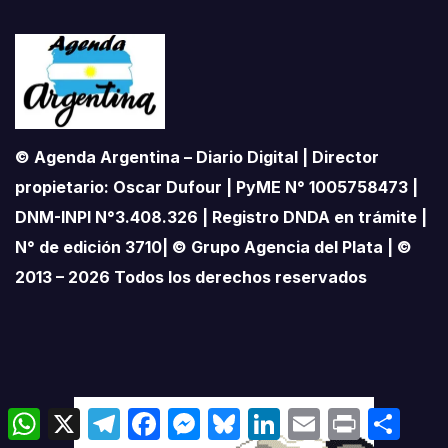
© Agenda Argentina – Diario Digital | Director
propietario: Oscar Dufour | PyME N° 1005758473 |
DNM-INPI N°3.408.326 | Registro DNDA en trámite |
N° de edición 3710| © Grupo Agencia del Plata | ©
2013 – 2026 Todos los derechos reservados
W
X
T
F
M
B
L
E
P
C
h
e
a
e
l
i
m
r
o