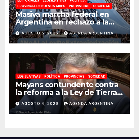
EDITORIALES
LEGISLATIVAS
POLÍTICA
PROVINCIA DE BUENOS AIRES
PROVINCIAS
SOCIEDAD
Masiva marcha federal en
Argentina en rechazo a la
reforma de la Ley de Tierras
AGOSTO 5, 2026
AGENDA ARGENTINA
impulsada por Milei: «La
soberanía no se negocia»
LEGISLATIVAS
POLÍTICA
PROVINCIAS
SOCIEDAD
Mayans contundente contra
la reforma a la Ley de Tierras:
«Esta ley vende el país»
AGOSTO 4, 2026
AGENDA ARGENTINA