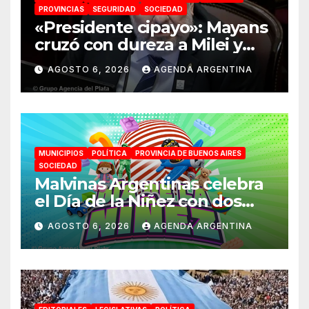
PROVINCIAS
SEGURIDAD
SOCIEDAD
«Presidente cipayo»: Mayans
cruzó con dureza a Milei y
advirtió sobre un juicio
AGOSTO 6, 2026
AGENDA ARGENTINA
político por traición a la
Patria
MUNICIPIOS
POLÍTICA
PROVINCIA DE BUENOS AIRES
SOCIEDAD
Malvinas Argentinas celebra
el Día de la Niñez con dos
jornadas de juegos,
AGOSTO 6, 2026
AGENDA ARGENTINA
espectáculos y actividades
para toda la familia