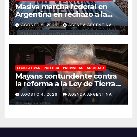
Masiva marcha federal en
Argentina en rechazo a la
reforma de la Ley de Tierras
AGOSTO 5, 2026
AGENDA ARGENTINA
impulsada por Milei: «La
soberanía no se negocia»
LEGISLATIVAS
POLÍTICA
PROVINCIAS
SOCIEDAD
Mayans contundente contra
la reforma a la Ley de Tierras:
«Esta ley vende el país»
AGOSTO 4, 2026
AGENDA ARGENTINA