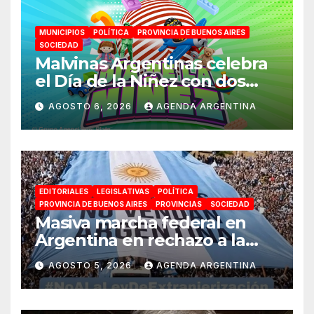
MUNICIPIOS
POLÍTICA
PROVINCIA DE BUENOS AIRES
SOCIEDAD
Malvinas Argentinas celebra
el Día de la Niñez con dos
jornadas de juegos,
AGOSTO 6, 2026
AGENDA ARGENTINA
espectáculos y actividades
para toda la familia
EDITORIALES
LEGISLATIVAS
POLÍTICA
PROVINCIA DE BUENOS AIRES
PROVINCIAS
SOCIEDAD
Masiva marcha federal en
Argentina en rechazo a la
reforma de la Ley de Tierras
AGOSTO 5, 2026
AGENDA ARGENTINA
impulsada por Milei: «La
soberanía no se negocia»