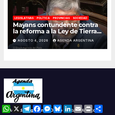
LEGISLATIVAS
POLÍTICA
PROVINCIAS
SOCIEDAD
Mayans contundente contra
la reforma a la Ley de Tierras:
«Esta ley vende el país»
AGOSTO 4, 2026
AGENDA ARGENTINA
W
X
T
F
M
B
L
E
P
C
© Agenda Argentina – Diario Digital | Director
h
e
a
e
l
i
m
r
o