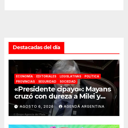
Destacadas del día
ECONOMÍA
EDITORIALES
LEGISLATIVAS
POLÍTICA
PROVINCIAS
SEGURIDAD
SOCIEDAD
«Presidente cipayo»: Mayans
cruzó con dureza a Milei y
advirtió sobre un juicio
AGOSTO 6, 2026
AGENDA ARGENTINA
político por traición a la
Patria