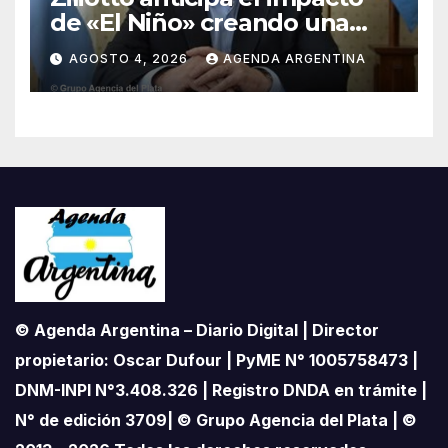
de «El Niño» creando una
«Unidad de Gestión» para
AGOSTO 4, 2026
AGENDA ARGENTINA
proteger el territorio
pampeano
© Agenda Argentina – Diario Digital | Director
propietario: Oscar Dufour | PyME N° 1005758473 |
DNM-INPI N°3.408.326 | Registro DNDA en trámite |
N° de edición 3709| © Grupo Agencia del Plata | ©