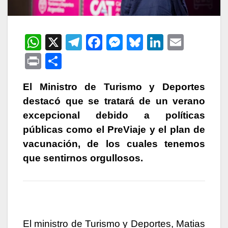
W
X
T
F
M
Bl
Li
E
h
el
a
e
u
n
m
P
C
at
e
c
s
e
k
ail
ri
o
s
gr
e
s
s
e
El Ministro de Turismo y Deportes
nt
m
destacó que se tratará de un verano
A
a
b
e
k
dI
p
excepcional debido a políticas
p
m
o
n
y
n
ar
públicas como el PreViaje y el plan de
p
o
g
tir
vacunación, de los cuales tenemos
k
er
que sentirnos orgullosos.
El ministro de Turismo y Deportes, Matias