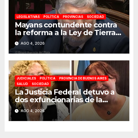
LEGISLATIVAS
POLÍTICA
PROVINCIAS
SOCIEDAD
Mayans contundente contra
la reforma a la Ley de Tierras:
«Esta ley vende el país»
AGO 4, 2026
JUDICIALES
POLÍTICA
PROVINCIA DE BUENOS AIRES
SALUD
SOCIEDAD
La Justicia Federal detuvo a
dos exfuncionarias de la
ANMAT y el INAME por la
AGO 4, 2026
causa del fentanilo
contaminado