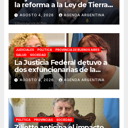
la reforma a la Ley de Tierras:
«Esta ley vende el país»
AGOSTO 4, 2026
AGENDA ARGENTINA
JUDICIALES
POLÍTICA
PROVINCIA DE BUENOS AIRES
SALUD
SOCIEDAD
La Justicia Federal detuvo a
dos exfuncionarias de la
ANMAT y el INAME por la
AGOSTO 4, 2026
AGENDA ARGENTINA
causa del fentanilo
contaminado
POLÍTICA
PROVINCIAS
SOCIEDAD
Ziliotto anticipa el impacto