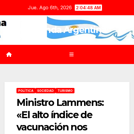
Saltar
Jue. Ago 6th, 2026
2:04:49 AM
al
contenido
Agenda Argentina
POLÍTICA
SOCIEDAD
TURISMO
Ministro Lammens:
«El alto índice de
vacunación nos