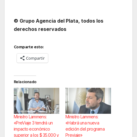
© Grupo Agencia del Plata, todos los
derechos reservados
Comparte esto:
Compartir
Relacionado
Ministro Lammens:
Ministro Lammens:
«PreViaje 3 tendrá un
«Habrá una nueva
impacto económico
edición del programa
superior a los $ 35.000 y
Previaje»