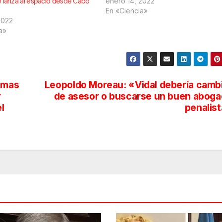
e lanza al espacio desde Cabo
enero 14, 2022
En «Ciencia»
2022
a»
timas
Leopoldo Moreau: «Vidal debería camb
r
de asesor o buscarse un buen abog
l
penalis