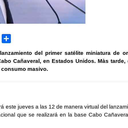
P
C
ri
o
lanzamiento del primer satélite miniatura de o
nt
m
 Cabo Cañaveral, en Estados Unidos. Màs tarde,
p
de consumo masivo.
ar
tir
rá este jueves a las 12 de manera virtual del lanzam
nacional que se realizará en la base Cabo Cañavera