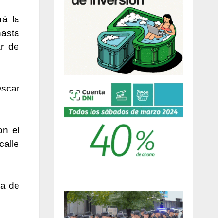
rá la
nasta
r de
Oscar
on el
calle
ia de