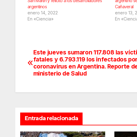
San Martín y felicitó a los desarrolladores
argentino s
argentinos
Cañaveral
enero 14, 2022
enero 13, 
En «Ciencia»
En «Cienci
Este jueves sumaron 117.808 las víc
Navegación
fatales y 6.793.119 los infectados po
de
coronavirus en Argentina. Reporte de
ministerio de Salud
entradas
Entrada relacionada