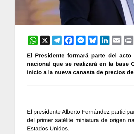
W
X
T
F
M
Bl
Li
E
h
el
a
e
u
n
m
El Presidente formará parte del acto 
at
e
c
s
e
k
ail
nacional que se realizará en la base
s
gr
e
s
s
e
inicio a la nueva canasta de precios 
A
a
b
e
k
dI
p
m
o
n
y
n
p
o
g
k
er
El presidente Alberto Fernández participa
del primer satélite miniatura de origen 
Estados Unidos.