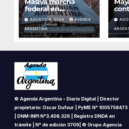
Masiva marcha
May
federal en
con
Argentina en
la r
AGOSTO 5, 2026
AGENDA
AGO
rechazo a la
de T
reforma de la Ley
vend
ARGENTINA
ARGEN
de Tierras
impulsada por Milei:
«La soberanía no se
negocia»
© Agenda Argentina – Diario Digital | Director
propietario: Oscar Dufour | PyME N° 1005758473
| DNM-INPI N°3.408.326 | Registro DNDA en
trámite | N° de edición 3709| © Grupo Agencia