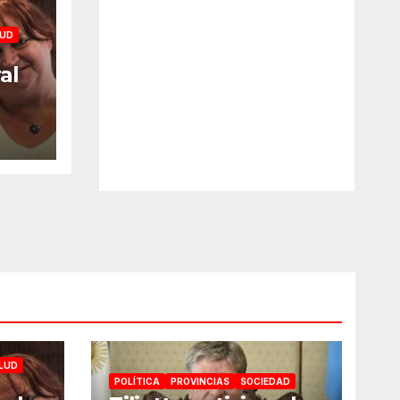
UD
al
e la
ME
LUD
POLÍTICA
PROVINCIAS
SOCIEDAD