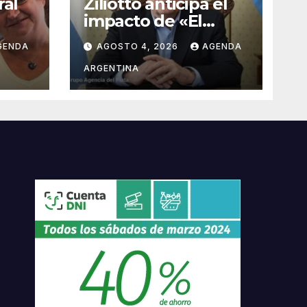
ral
Ziliotto anticipa el
impacto de «El
e la
Niño» creando una
GENDA
AGOSTO 4, 2026
AGENDA
AME
«Unidad de
Gestión» para
ARGENTINA
proteger el
territorio pampeano