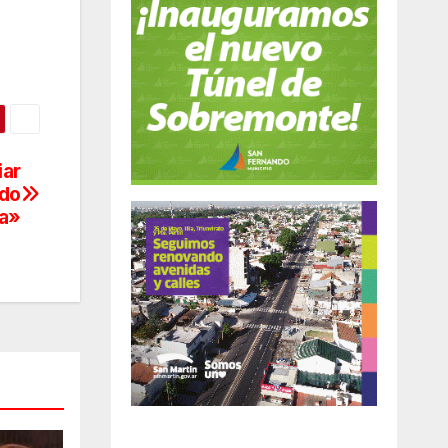
iar
ado
ta»