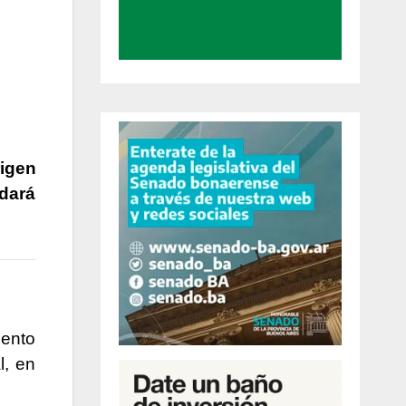
rigen
 dará
iento
l, en