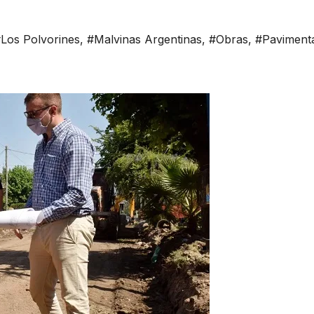
Los Polvorines
,
#Malvinas Argentinas
,
#Obras
,
#Paviment