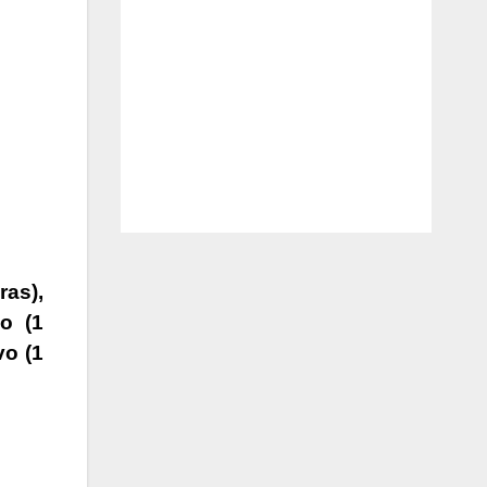
as),
o (1
vo (1