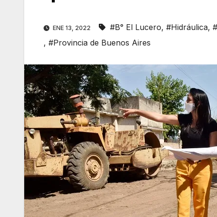
#B° El Lucero
,
#Hidráulica
,
#
ENE 13, 2022
,
#Provincia de Buenos Aires