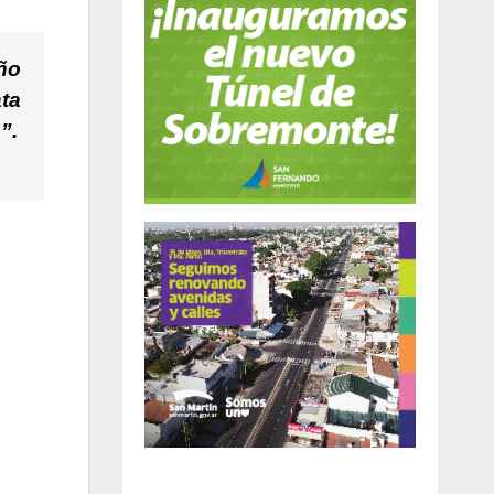
ño
ta
”.