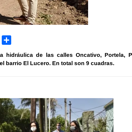
P
C
ri
o
 hidráulica de las calles Oncativo, Portela, P
nt
m
 barrio El Lucero. En total son 9 cuadras.
p
ar
tir