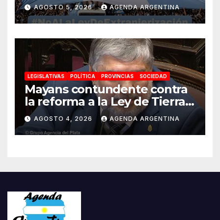
reforma de la Ley de Tierras
AGOSTO 5, 2026
AGENDA ARGENTINA
impulsada por Milei: «La
soberanía no se negocia»
LEGISLATIVAS
POLÍTICA
PROVINCIAS
SOCIEDAD
Mayans contundente contra
la reforma a la Ley de Tierras:
«Esta ley vende el país»
AGOSTO 4, 2026
AGENDA ARGENTINA