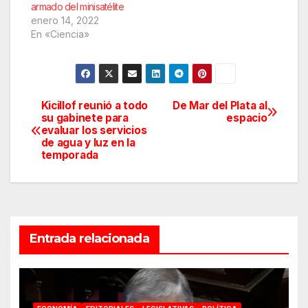
armado del minisatélite
enero 14, 2022
En «Ciencia»
Kicillof reunió a todo
De Mar del Plata al
Navegación
su gabinete para
espacio
evaluar los servicios
de
de agua y luz en la
temporada
entradas
Entrada relacionada