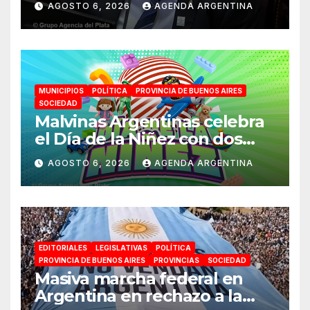
AGOSTO 6, 2026
AGENDA ARGENTINA
político por traición a la
Patria
MUNICIPIOS
POLÍTICA
PROVINCIA DE BUENOS AIRES
SOCIEDAD
Malvinas Argentinas celebra
el Día de la Niñez con dos
jornadas de juegos,
AGOSTO 6, 2026
AGENDA ARGENTINA
espectáculos y actividades
para toda la familia
EDITORIALES
LEGISLATIVAS
POLÍTICA
PROVINCIA DE BUENOS AIRES
PROVINCIAS
SOCIEDAD
Masiva marcha federal en
Argentina en rechazo a la