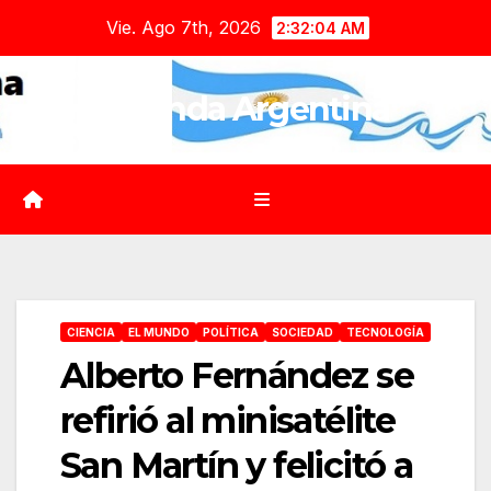
Saltar
Vie. Ago 7th, 2026
2:32:05 AM
al
contenido
Agenda Argentina
CIENCIA
EL MUNDO
POLÍTICA
SOCIEDAD
TECNOLOGÍA
Alberto Fernández se
refirió al minisatélite
San Martín y felicitó a