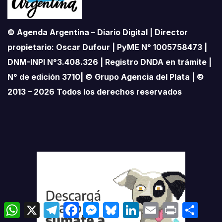
© Agenda Argentina – Diario Digital | Director
propietario: Oscar Dufour | PyME N° 1005758473 |
DNM-INPI N°3.408.326 | Registro DNDA en trámite |
N° de edición 3710| © Grupo Agencia del Plata | ©
2013 – 2026 Todos los derechos reservados
W
X
T
F
M
B
L
E
P
C
h
e
a
e
l
i
m
r
o