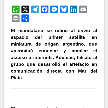
W
X
T
F
M
Bl
Li
E
h
el
a
e
u
n
m
P
C
at
e
c
s
e
k
ail
ri
o
s
gr
e
s
s
e
El mandatario se refirió al envío al
nt
m
espacio del primer satélite en
A
a
b
e
k
dI
p
miniatura de origen argentino, que
p
m
o
n
y
n
ar
«permitirá conectar y ampliar el
p
o
g
tir
acceso a internet». Además, felicitó al
k
er
grupo que desarrolló el artefacto en
comunicación directa con Mar del
Plata.