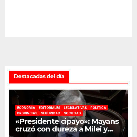
Destacadas del día
ECONOMÍA
EDITORIALES
LEGISLATIVAS
POLÍTICA
PROVINCIAS
SEGURIDAD
SOCIEDAD
«Presidente cipayo»: Mayans
cruzó con dureza a Milei y
advirtió sobre un juicio