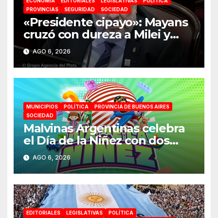
ECONOMÍA
EDITORIALES
LEGISLATIVAS
POLÍTICA
PROVINCIAS
SEGURIDAD
SOCIEDAD
«Presidente cipayo»: Mayans
cruzó con dureza a Milei y
advirtió sobre un juicio
AGO 6, 2026
político por traición a la Patria
MUNICIPIOS
POLÍTICA
PROVINCIA DE BUENOS AIRES
SOCIEDAD
Malvinas Argentinas celebra
el Día de la Niñez con dos
jornadas de juegos,
AGO 6, 2026
espectáculos y actividades
para toda la familia
EDITORIALES
LEGISLATIVAS
POLÍTICA