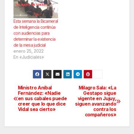
Esta semana la Bicameral
de Inteligencia continúa
con audiencias para
determinar la existencia
de la mesa judicial
enero 25, 2022
En «Judiciales»
Ministro Aníbal
Milagro Sala: «La
Navegación
Fernández: «Nadie
Gestapo sigue
en sus cabales puede
vigente en Jujuy,
de
creer que lo que dice
siguen avanzando
Vidal sea cierto»
contra los
entradas
compañeros»