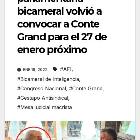
bicameral volvió a
convocar a Conte
Grand para el 27 de
enero próximo
#AFI
,
ENE 18, 2022
#Bicameral de Inteligencia
,
#Congreso Nacional
,
#Conte Grand
,
#Gestapo Antisindical
,
#Mesa judicial macrista