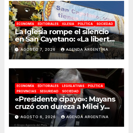
ECONOMÍA
EDITORIALES
IGLESIA
POLÍTICA
SOCIEDAD
La Iglesia rompe el silencio
en San Cayetano: «La libertad
económica no puede ser
AGOSTO 7, 2026
AGENDA ARGENTINA
absoluta»
ECONOMÍA
EDITORIALES
LEGISLATIVAS
POLÍTICA
PROVINCIAS
SEGURIDAD
SOCIEDAD
«Presidente cipayo»: Mayans
cruzó con dureza a Milei y
advirtió sobre un juicio
AGOSTO 6, 2026
AGENDA ARGENTINA
político por traición a la
Patria