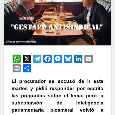
W
X
T
F
M
Bl
Li
E
h
el
a
e
u
n
m
P
C
at
e
c
s
e
k
ail
ri
o
s
gr
e
s
s
e
El procurador se excusó de ir este
nt
m
martes y pidió responder por escrito
A
a
b
e
k
dI
p
las preguntas sobre el tema, pero la
p
m
o
n
y
n
ar
subcomisión de Inteligencia
p
o
g
tir
parlamentaria bicameral volvió a