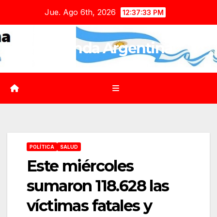
Saltar
Jue. Ago 6th, 2026
12:37:34 PM
al
contenido
Agenda Argentina
POLÍTICA
SALUD
Este miércoles
sumaron 118.628 las
víctimas fatales y