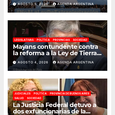
reforma de la Ley de Tierras
AGOSTO 5, 2026
AGENDA ARGENTINA
impulsada por Milei: «La
soberanía no se negocia»
LEGISLATIVAS
POLÍTICA
PROVINCIAS
SOCIEDAD
Mayans contundente contra
la reforma a la Ley de Tierras:
«Esta ley vende el país»
AGOSTO 4, 2026
AGENDA ARGENTINA
JUDICIALES
POLÍTICA
PROVINCIA DE BUENOS AIRES
SALUD
SOCIEDAD
La Justicia Federal detuvo a
dos exfuncionarias de la