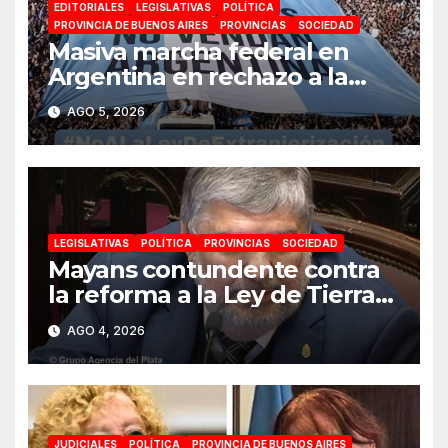
EDITORIALES
LEGISLATIVAS
POLÍTICA
PROVINCIA DE BUENOS AIRES
PROVINCIAS
SOCIEDAD
Masiva marcha federal en
Argentina en rechazo a la
reforma de la Ley de Tierras
AGO 5, 2026
impulsada por Milei: «La
soberanía no se negocia»
LEGISLATIVAS
POLÍTICA
PROVINCIAS
SOCIEDAD
Mayans contundente contra
la reforma a la Ley de Tierras:
«Esta ley vende el país»
AGO 4, 2026
JUDICIALES
POLÍTICA
PROVINCIA DE BUENOS AIRES