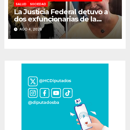
SALUD
SOCIEDAD
La Justicia Federal detuvo a
dos exfuncionarias de la
ANMAT y el INAME por la
AGO 4, 2026
causa del fentanilo
contaminado