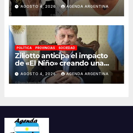
ANMAT y el INAME por la
AGOSTO 4, 2026
AGENDA ARGENTINA
causa del fentanilo
contaminado
POLÍTICA
PROVINCIAS
SOCIEDAD
Ziliotto anticipa el impacto
de «El Niño» creando una
«Unidad de Gestión» para
AGOSTO 4, 2026
AGENDA ARGENTINA
proteger el territorio
pampeano