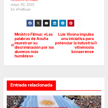
mayo 30, 2022
En «Política»
Ministro Filmus: «Las
Luis Vivona impulsa
Navegación
palabras de Acuña
una iniciativa para
muestran su
potenciar la industria
de
discriminación por los
vitivinícola
alumnos más
bonaerense
entradas
humildes»
Entrada relacionada