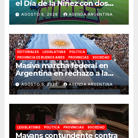
el Día de la Niñez con dos
jornadas de juegos,
AGOSTO 6, 2026
AGENDA ARGENTINA
espectáculos y actividades
para toda la familia
EDITORIALES
LEGISLATIVAS
POLÍTICA
PROVINCIA DE BUENOS AIRES
PROVINCIAS
SOCIEDAD
Masiva marcha federal en
Argentina en rechazo a la
reforma de la Ley de Tierras
AGOSTO 5, 2026
AGENDA ARGENTINA
impulsada por Milei: «La
soberanía no se negocia»
LEGISLATIVAS
POLÍTICA
PROVINCIAS
SOCIEDAD
Mayans contundente contra