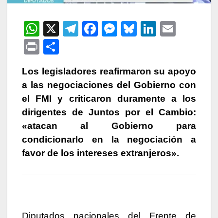
W
X
T
F
M
Bl
Li
E
h
el
a
e
u
n
m
P
C
at
e
c
s
e
k
ail
ri
o
s
gr
e
s
s
e
Los legisladores reafirmaron su apoyo
nt
m
a las negociaciones del Gobierno con
A
a
b
e
k
dI
p
el FMI y criticaron duramente a los
p
m
o
n
y
n
ar
dirigentes de Juntos por el Cambio:
p
o
g
tir
«atacan al Gobierno para
k
er
condicionarlo en la negociación a
favor de los intereses extranjeros».
Diputados nacionales del Frente de