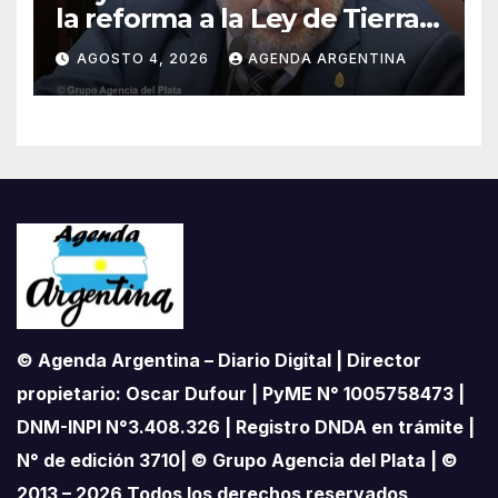
la reforma a la Ley de Tierras:
«Esta ley vende el país»
AGOSTO 4, 2026
AGENDA ARGENTINA
© Agenda Argentina – Diario Digital | Director
propietario: Oscar Dufour | PyME N° 1005758473 |
DNM-INPI N°3.408.326 | Registro DNDA en trámite |
N° de edición 3710| © Grupo Agencia del Plata | ©
2013 – 2026 Todos los derechos reservados