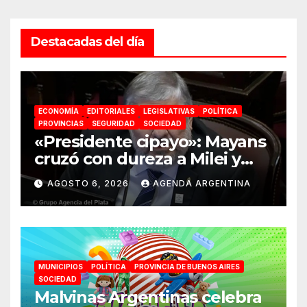
Destacadas del día
ECONOMÍA
EDITORIALES
LEGISLATIVAS
POLÍTICA
PROVINCIAS
SEGURIDAD
SOCIEDAD
«Presidente cipayo»: Mayans
cruzó con dureza a Milei y
advirtió sobre un juicio
AGOSTO 6, 2026
AGENDA ARGENTINA
político por traición a la
Patria
MUNICIPIOS
POLÍTICA
PROVINCIA DE BUENOS AIRES
SOCIEDAD
Malvinas Argentinas celebra