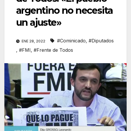
argentino no necesita
un ajuste»
#Cominicado
,
#Diputados
ENE 28, 2022
,
#FMI
,
#Frente de Todos