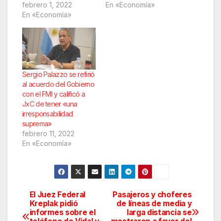
febrero 1, 2022
En «Economía»
En «Economía»
Sergio Palazzo se refirió
al acuerdo del Gobierno
con el FMI y calificó a
JxC de tener «una
irresponsabilidad
suprema»
febrero 11, 2022
En «Economía»
El Juez Federal
Pasajeros y choferes
Navegación
Kreplak pidió
de líneas de media y
informes sobre el
larga distancia se
de