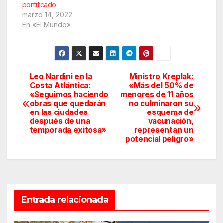
pontificado
marzo 14, 2022
En «El Mundo»
Leo Nardini en la
Ministro Kreplak:
Navegación
Costa Atlántica:
«Más del 50% de
«Seguimos haciendo
menores de 11 años
de
obras que quedarán
no culminaron su
en las ciudades
esquema de
entradas
después de una
vacunación,
temporada exitosa»
representan un
potencial peligro»
Entrada relacionada