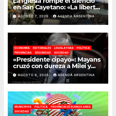
La Iglesia rompe el silencio
en San Cayetano: «La libertad
económica no puede ser
AGOSTO 7, 2026
AGENDA ARGENTINA
absoluta»
ECONOMÍA
EDITORIALES
LEGISLATIVAS
POLÍTICA
PROVINCIAS
SEGURIDAD
SOCIEDAD
«Presidente cipayo»: Mayans
cruzó con dureza a Milei y
advirtió sobre un juicio
AGOSTO 6, 2026
AGENDA ARGENTINA
político por traición a la
Patria
MUNICIPIOS
POLÍTICA
PROVINCIA DE BUENOS AIRES
SOCIEDAD