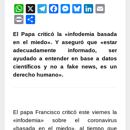
W
X
T
F
M
Bl
Li
E
h
el
a
e
u
n
m
P
C
at
e
c
s
e
k
ail
ri
o
s
gr
e
s
s
e
El Papa criticó la «infodemia basada
nt
m
en el miedo». Y aseguró que «estar
A
a
b
e
k
dI
p
adecuadamente informado, ser
p
m
o
n
y
n
ar
ayudado a entender en base a datos
p
o
g
tir
científicos y no a fake news, es un
k
er
derecho humano».
El papa Francisco criticó este viernes la
«infodemia» sobre el coronavirus
«basada en el miedo», al tiempo que