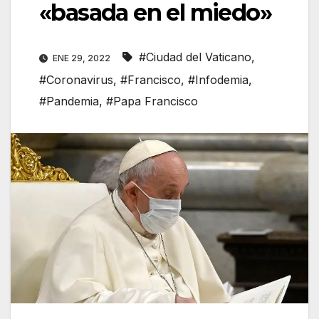
«basada en el miedo»
#Ciudad del Vaticano
,
ENE 29, 2022
#Coronavirus
,
#Francisco
,
#Infodemia
,
#Pandemia
,
#Papa Francisco