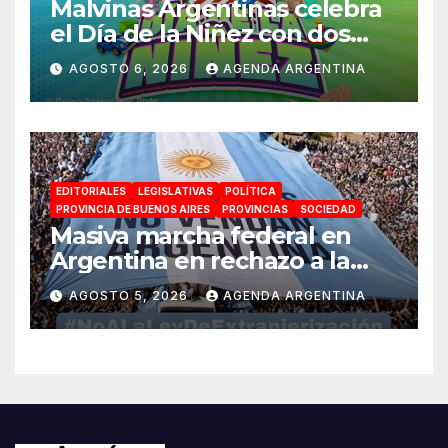
Malvinas Argentinas celebra
el Día de la Niñez con dos
jornadas de juegos,
AGOSTO 6, 2026
AGENDA ARGENTINA
espectáculos y actividades
para toda la familia
EDITORIALES
LEGISLATIVAS
POLÍTICA
PROVINCIA DE BUENOS AIRES
PROVINCIAS
SOCIEDAD
Masiva marcha federal en
Argentina en rechazo a la
reforma de la Ley de Tierras
AGOSTO 5, 2026
AGENDA ARGENTINA
impulsada por Milei: «La
soberanía no se negocia»