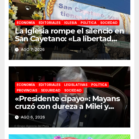
ECONOMÍA
EDITORIALES
IGLESIA
POLÍTICA
SOCIEDAD
La Iglesia rompe el silencio en
San Cayetano: «La libertad
económica no puede ser
AGO 7, 2026
absoluta»
ECONOMÍA
EDITORIALES
LEGISLATIVAS
POLÍTICA
PROVINCIAS
SEGURIDAD
SOCIEDAD
«Presidente cipayo»: Mayans
cruzó con dureza a Milei y
advirtió sobre un juicio
AGO 6, 2026
político por traición a la Patria