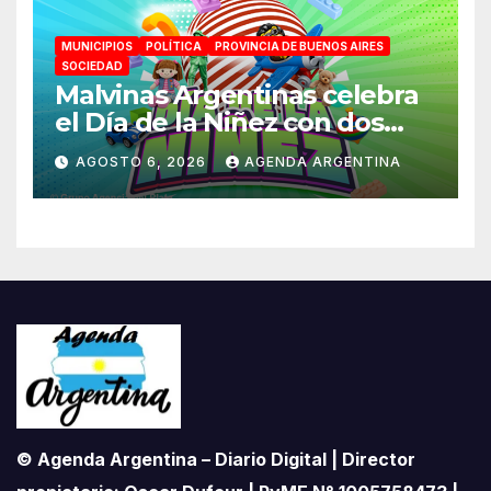
MUNICIPIOS
POLÍTICA
PROVINCIA DE BUENOS AIRES
SOCIEDAD
Malvinas Argentinas celebra
el Día de la Niñez con dos
jornadas de juegos,
AGOSTO 6, 2026
AGENDA ARGENTINA
espectáculos y actividades
para toda la familia
© Agenda Argentina – Diario Digital | Director