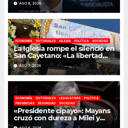
alma. La Argentina tiene que
AGO 8, 2026
ir a la construcción de un
proyecto nacional»
ECONOMÍA
EDITORIALES
IGLESIA
POLÍTICA
SOCIEDAD
La Iglesia rompe el silencio en
San Cayetano: «La libertad
económica no puede ser
AGO 7, 2026
absoluta»
ECONOMÍA
EDITORIALES
LEGISLATIVAS
POLÍTICA
PROVINCIAS
SEGURIDAD
SOCIEDAD
«Presidente cipayo»: Mayans
cruzó con dureza a Milei y
advirtió sobre un juicio
AGO 6, 2026