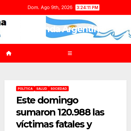
Saltar
Dom. Ago 9th, 2026
3:24:13 PM
al
contenido
Agenda Argentina
POLÍTICA
SALUD
SOCIEDAD
Este domingo
sumaron 120.988 las
víctimas fatales y