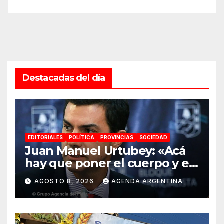
Destacadas del día
EDITORIALES
POLÍTICA
PROVINCIAS
SOCIEDAD
Juan Manuel Urtubey: «Acá
hay que poner el cuerpo y el
alma. La Argentina tiene que
AGOSTO 8, 2026
AGENDA ARGENTINA
ir a la construcción de un
proyecto nacional»