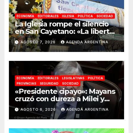
ECONOMÍA
EDITORIALES
IGLESIA
POLÍTICA
SOCIEDAD
La Iglesia rompe el silencio
en San Cayetano: «La libertad
económica no puede ser
AGOSTO 7, 2026
AGENDA ARGENTINA
absoluta»
ECONOMÍA
EDITORIALES
LEGISLATIVAS
POLÍTICA
PROVINCIAS
SEGURIDAD
SOCIEDAD
«Presidente cipayo»: Mayans
cruzó con dureza a Milei y
advirtió sobre un juicio
AGOSTO 6, 2026
AGENDA ARGENTINA
político por traición a la
Patria