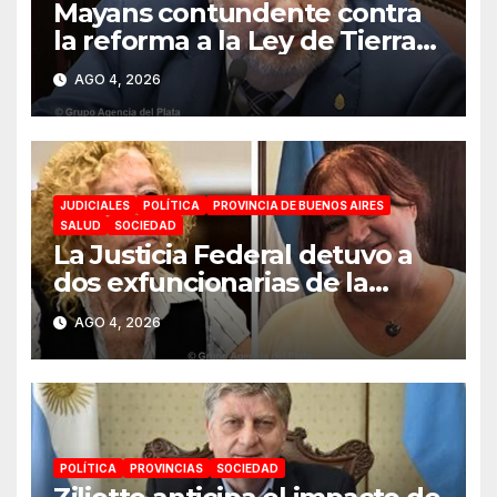
Mayans contundente contra
la reforma a la Ley de Tierras:
«Esta ley vende el país»
AGO 4, 2026
JUDICIALES
POLÍTICA
PROVINCIA DE BUENOS AIRES
SALUD
SOCIEDAD
La Justicia Federal detuvo a
dos exfuncionarias de la
ANMAT y el INAME por la
AGO 4, 2026
causa del fentanilo
contaminado
POLÍTICA
PROVINCIAS
SOCIEDAD