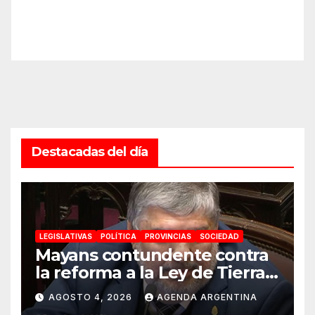
Destacadas del día
LEGISLATIVAS
POLÍTICA
PROVINCIAS
SOCIEDAD
Mayans contundente contra
la reforma a la Ley de Tierras:
«Esta ley vende el país»
AGOSTO 4, 2026
AGENDA ARGENTINA