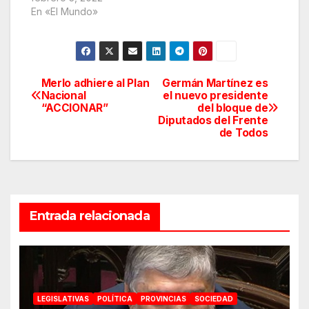
En «El Mundo»
Merlo adhiere al Plan
Germán Martínez es
Navegación
Nacional
el nuevo presidente
“ACCIONAR”
del bloque de
de
Diputados del Frente
de Todos
entradas
Entrada relacionada
LEGISLATIVAS
POLÍTICA
PROVINCIAS
SOCIEDAD