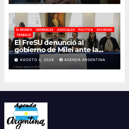
pampeano
EL MUNDO
GREMIALES
JUDICIALES
POLÍTICA
SOCIEDAD
TRABAJO
El FreSU denunció al
gobierno de Milei ante la
CIDH por la reforma laboral y
AGOSTO 4, 2026
AGENDA ARGENTINA
la persecución a dirigentes
sindicales