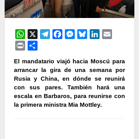
W
X
T
F
M
Bl
Li
E
h
el
a
e
u
n
m
P
C
at
e
c
s
e
k
ail
ri
o
s
gr
e
s
s
e
El mandatario viajó hacia Moscú para
nt
m
arrancar la gira de una semana por
A
a
b
e
k
dI
p
Rusia y China, en dónde se reunirá
p
m
o
n
y
n
ar
con sus pares. También hará una
p
o
g
tir
escala en Barbaros, para reunirse con
k
er
la primera ministra Mia Mottley.