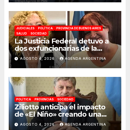
JUDICIALES
POLÍTICA
PROVINCIA DE BUENOS AIRES
SALUD
SOCIEDAD
La Justicia Federal detuvo a
dos exfuncionarias de la
ANMAT y el INAME por la
AGOSTO 4, 2026
AGENDA ARGENTINA
causa del fentanilo
contaminado
POLÍTICA
PROVINCIAS
SOCIEDAD
Ziliotto anticipa el impacto
de «El Niño» creando una
«Unidad de Gestión» para
AGOSTO 4, 2026
AGENDA ARGENTINA
proteger el territorio