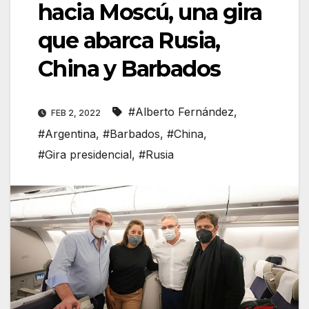
hacia Moscú, una gira
que abarca Rusia,
China y Barbados
#Alberto Fernández
,
FEB 2, 2022
#Argentina
,
#Barbados
,
#China
,
#Gira presidencial
,
#Rusia