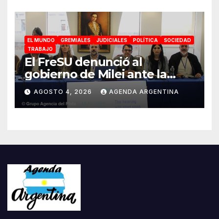
EL MUNDO
GREMIALES
JUDICIALES
POLÍTICA
SOCIEDAD
TRABAJO
El FreSU denunció al
gobierno de Milei ante la
CIDH por la reforma laboral y
AGOSTO 4, 2026
AGENDA ARGENTINA
la persecución a dirigentes
sindicales