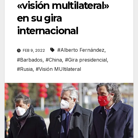
«visión multilateral»
en su gira
internacional
#Alberto Fernández
,
FEB 9, 2022
#Barbados
,
#China
,
#Gira presidencial
,
#Rusia
,
#Visión MUltilateral