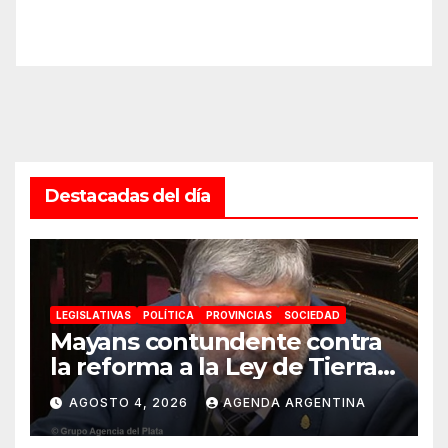
Destacadas del día
LEGISLATIVAS
POLÍTICA
PROVINCIAS
SOCIEDAD
Mayans contundente contra
la reforma a la Ley de Tierras:
«Esta ley vende el país»
AGOSTO 4, 2026
AGENDA ARGENTINA