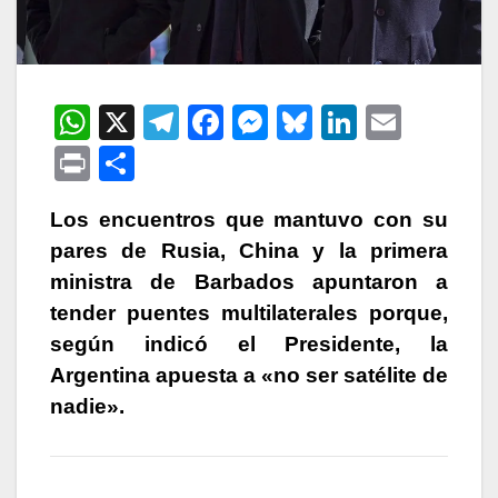
W
X
T
F
M
Bl
Li
E
h
el
a
e
u
n
m
P
C
at
e
c
s
e
k
ail
ri
o
s
gr
e
s
s
e
Los encuentros que mantuvo con su
nt
m
pares de Rusia, China y la primera
A
a
b
e
k
dI
p
ministra de Barbados apuntaron a
p
m
o
n
y
n
ar
tender puentes multilaterales porque,
p
o
g
tir
según indicó el Presidente, la
k
er
Argentina apuesta a «no ser satélite de
nadie».