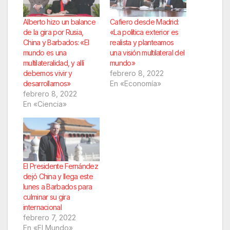
Alberto hizo un balance
Cafiero desde Madrid:
de la gira por Rusia,
«La política exterior es
China y Barbados: «El
realista y planteamos
mundo es una
una visión multilateral del
multilateralidad, y allí
mundo»
debemos vivir y
febrero 8, 2022
desarrollarnos»
En «Economía»
febrero 8, 2022
En «Ciencia»
El Presidente Fernández
dejó China y llega este
lunes a Barbados para
culminar su gira
internacional
febrero 7, 2022
En «El Mundo»