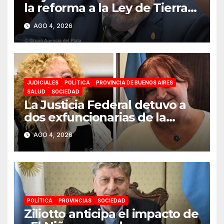
la reforma a la Ley de Tierras:
«Esta ley vende el país»
AGO 4, 2026
JUDICIALES
POLÍTICA
PROVINCIA DE BUENOS AIRES
SALUD
SOCIEDAD
La Justicia Federal detuvo a
dos exfuncionarias de la
ANMAT y el INAME por la
AGO 4, 2026
causa del fentanilo
contaminado
POLÍTICA
PROVINCIAS
SOCIEDAD
Ziliotto anticipa el impacto de