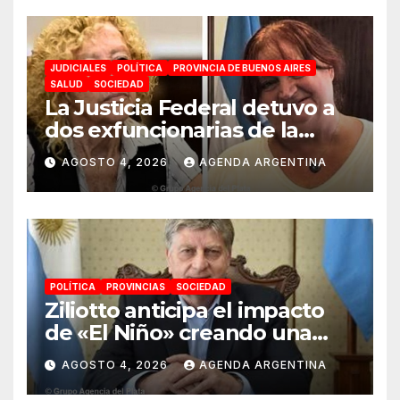
JUDICIALES
POLÍTICA
PROVINCIA DE BUENOS AIRES
SALUD
SOCIEDAD
La Justicia Federal detuvo a
dos exfuncionarias de la
ANMAT y el INAME por la
AGOSTO 4, 2026
AGENDA ARGENTINA
causa del fentanilo
contaminado
POLÍTICA
PROVINCIAS
SOCIEDAD
Ziliotto anticipa el impacto
de «El Niño» creando una
«Unidad de Gestión» para
AGOSTO 4, 2026
AGENDA ARGENTINA
proteger el territorio
pampeano