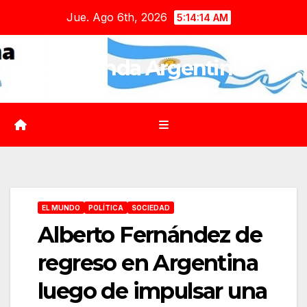
Saltar
Jue. Ago 6th, 2026
5:14:16 AM
al
contenido
Agenda Argentina
EL MUNDO
POLÍTICA
SOCIEDAD
Alberto Fernández de
regreso en Argentina
luego de impulsar una