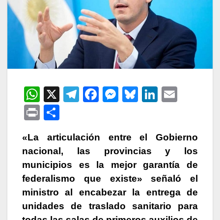
W
X
T
F
M
Bl
Li
E
h
el
a
e
u
n
m
P
C
at
e
c
s
e
k
ail
ri
o
s
gr
e
s
s
e
«La articulación entre el Gobierno
nt
m
nacional, las provincias y los
A
a
b
e
k
dI
p
municipios es la mejor garantía de
p
m
o
n
y
n
ar
federalismo que existe» señaló el
p
o
g
tir
ministro al encabezar la entrega de
k
er
unidades de traslado sanitario para
todas las salas de primeros auxilios de