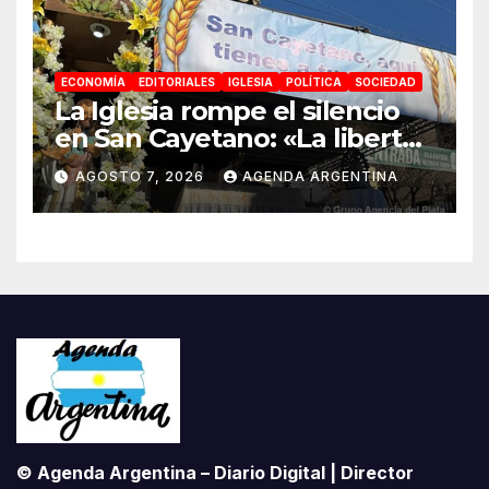
ECONOMÍA
EDITORIALES
IGLESIA
POLÍTICA
SOCIEDAD
La Iglesia rompe el silencio
en San Cayetano: «La libertad
económica no puede ser
AGOSTO 7, 2026
AGENDA ARGENTINA
absoluta»
© Agenda Argentina – Diario Digital | Director