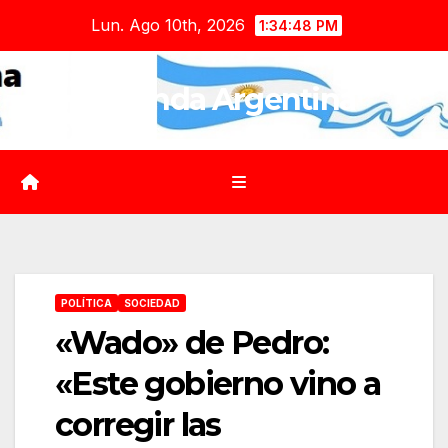
Saltar
Lun. Ago 10th, 2026
1:34:49 PM
al
contenido
Agenda Argentina
POLÍTICA
SOCIEDAD
«Wado» de Pedro:
«Este gobierno vino a
corregir las