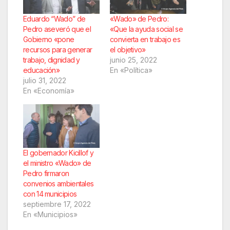
Eduardo “Wado” de
«Wado» de Pedro:
Pedro aseveró que el
«Que la ayuda social se
Gobierno «pone
convierta en trabajo es
recursos para generar
el objetivo»
trabajo, dignidad y
junio 25, 2022
educación»
En «Política»
julio 31, 2022
En «Economía»
El gobernador Kicillof y
el ministro «Wado» de
Pedro firmaron
convenios ambientales
con 14 municipios
septiembre 17, 2022
En «Municipios»