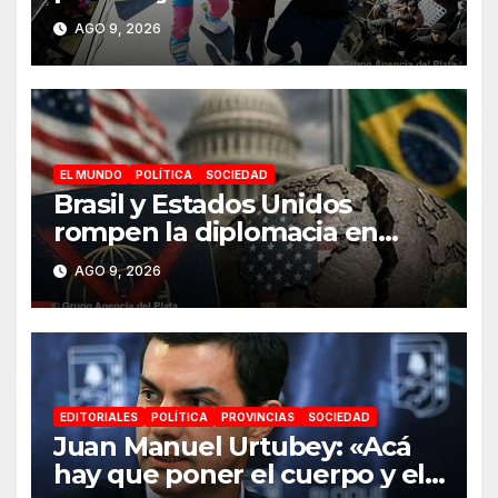
junto a más de 150 mil
AGO 9, 2026
personas el Día de la Niñez
en Malvinas Argentinas
EL MUNDO
POLÍTICA
SOCIEDAD
Brasil y Estados Unidos
rompen la diplomacia en
plena campaña electoral
AGO 9, 2026
EDITORIALES
POLÍTICA
PROVINCIAS
SOCIEDAD
Juan Manuel Urtubey: «Acá
hay que poner el cuerpo y el