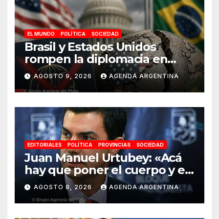
EL MUNDO
POLÍTICA
SOCIEDAD
Brasil y Estados Unidos
rompen la diplomacia en
plena campaña electoral
AGOSTO 9, 2026
AGENDA ARGENTINA
EDITORIALES
POLÍTICA
PROVINCIAS
SOCIEDAD
Juan Manuel Urtubey: «Acá
hay que poner el cuerpo y el
alma. La Argentina tiene que
AGOSTO 8, 2026
AGENDA ARGENTINA
ir a la construcción de un
proyecto nacional»