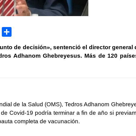
P
C
ri
o
to de decisión», sentenció el director general 
nt
m
Tedros Adhanom Ghebreyesus. Más de 120 paíse
p
ar
tir
Mundial de la Salud (OMS), Tedros Adhanom Ghebrey
de Covid-19 podría terminar a fin de año si previa
 pauta completa de vacunación.