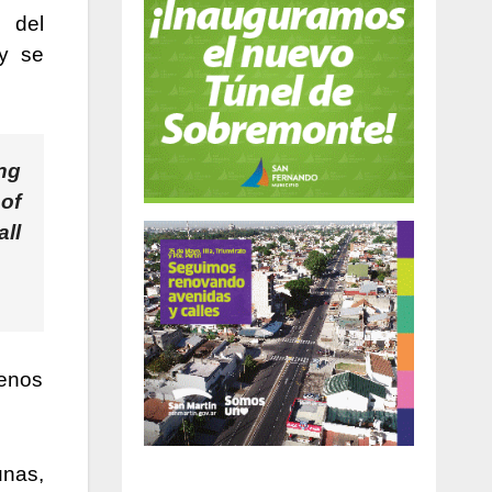
e del
 y se
ng
 of
ll
enos
unas,