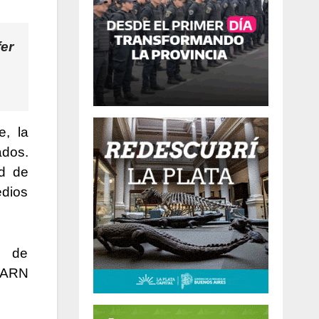
er
, la
ados.
ad de
edios
d de
 ARN