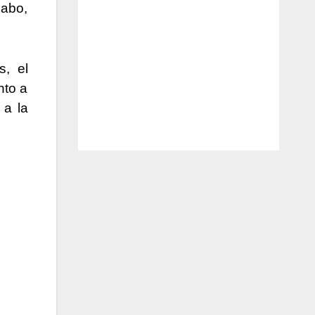
Cabo,
s, el
nto a
 a la