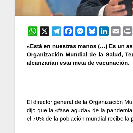
W
X
T
F
M
Bl
Li
E
h
el
a
e
u
n
m
«Está en nuestras manos (…) Es un asun
at
e
c
s
e
k
ail
Organización Mundial de la Salud, 
s
gr
e
s
s
e
alcanzarían esta meta de vacunación.
A
a
b
e
k
dI
p
m
o
n
y
n
p
o
g
k
er
El director general de la Organización 
dijo que la «fase aguda» de la pandemia 
el 70% de la población mundial recibe la