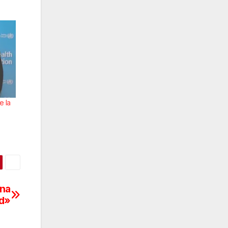
e la
ina
ad»