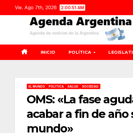
Saltar
Vie. Ago 7th, 2026
2:00:52 AM
al
contenido
INICIO
POLÍTICA
LEGISLAT
EL MUNDO
POLÍTICA
SALUD
SOCIEDAD
OMS: «La fase agud
acabar a fin de año 
mundo»