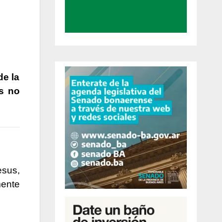
de la
s no
esus,
mente