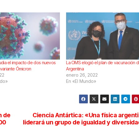
dia el impacto de dos nuevos
La OMS elogió el plan de vacunación d
a variante Ómicron
Argentina
022
enero 26, 2022
ndo»
En «El Mundo»
n de
Ciencia Antártica: «Una física argent
00
liderará un grupo de igualdad y diversid