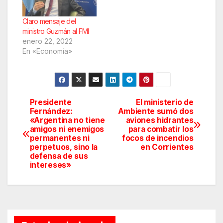
Claro mensaje del
ministro Guzmán al FMI
enero 22, 2022
En «Economía»
Presidente
El ministerio de
Navegación
Fernández:
Ambiente sumó dos
«Argentina no tiene
aviones hidrantes
de
amigos ni enemigos
para combatir los
permanentes ni
focos de incendios
entradas
perpetuos, sino la
en Corrientes
defensa de sus
intereses»