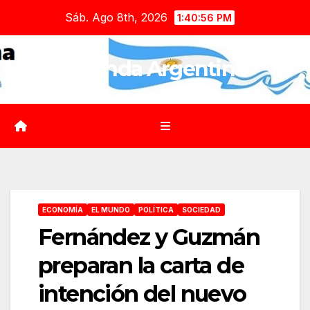
Saltar
Sáb. Ago 8th, 2026
1:40:57 PM
al
contenido
Agenda Argentina
ECONOMÍA
EL MUNDO
POLÍTICA
SOCIEDAD
Fernández y Guzmán
preparan la carta de
intención del nuevo