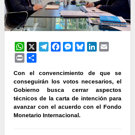
W
X
T
F
M
Bl
Li
E
h
el
a
e
u
n
m
P
C
at
e
c
s
e
k
ail
ri
o
s
gr
e
s
s
e
Con el convencimiento de que se
nt
m
conseguirán los votos necesarios, el
A
a
b
e
k
dI
p
Gobierno busca cerrar aspectos
p
m
o
n
y
n
ar
técnicos de la carta de intención para
p
o
g
tir
avanzar con el acuerdo con el Fondo
k
er
Monetario Internacional.