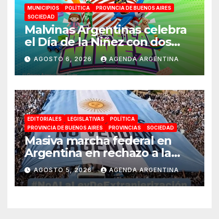
MUNICIPIOS
POLÍTICA
PROVINCIA DE BUENOS AIRES
SOCIEDAD
Malvinas Argentinas celebra
el Día de la Niñez con dos
jornadas de juegos,
AGOSTO 6, 2026
AGENDA ARGENTINA
espectáculos y actividades
para toda la familia
EDITORIALES
LEGISLATIVAS
POLÍTICA
PROVINCIA DE BUENOS AIRES
PROVINCIAS
SOCIEDAD
Masiva marcha federal en
Argentina en rechazo a la
reforma de la Ley de Tierras
AGOSTO 5, 2026
AGENDA ARGENTINA
impulsada por Milei: «La
soberanía no se negocia»