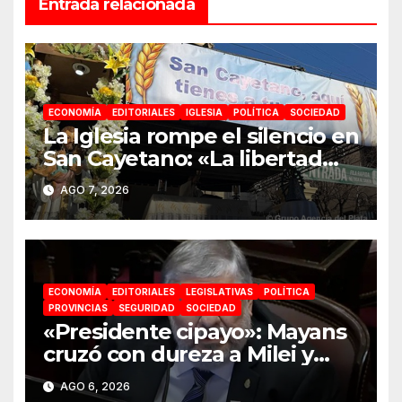
Entrada relacionada
ECONOMÍA
EDITORIALES
IGLESIA
POLÍTICA
SOCIEDAD
La Iglesia rompe el silencio en
San Cayetano: «La libertad
económica no puede ser
AGO 7, 2026
absoluta»
ECONOMÍA
EDITORIALES
LEGISLATIVAS
POLÍTICA
PROVINCIAS
SEGURIDAD
SOCIEDAD
«Presidente cipayo»: Mayans
cruzó con dureza a Milei y
advirtió sobre un juicio
AGO 6, 2026
político por traición a la Patria