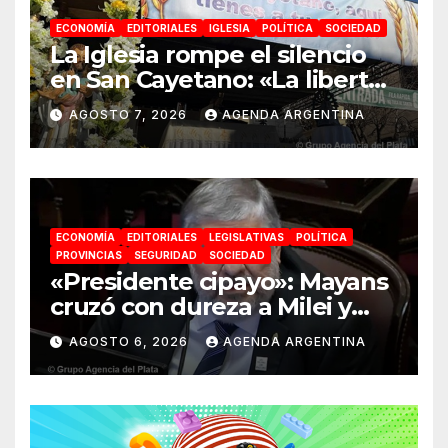
ECONOMÍA
EDITORIALES
IGLESIA
POLÍTICA
SOCIEDAD
La Iglesia rompe el silencio
en San Cayetano: «La libertad
económica no puede ser
AGOSTO 7, 2026
AGENDA ARGENTINA
absoluta»
ECONOMÍA
EDITORIALES
LEGISLATIVAS
POLÍTICA
PROVINCIAS
SEGURIDAD
SOCIEDAD
«Presidente cipayo»: Mayans
cruzó con dureza a Milei y
advirtió sobre un juicio
AGOSTO 6, 2026
AGENDA ARGENTINA
político por traición a la
Patria