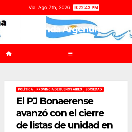
Saltar
Vie. Ago 7th, 2026
9:22:44 PM
al
contenido
Agenda Argentina
POLÍTICA
PROVINCIA DE BUENOS AIRES
SOCIEDAD
El PJ Bonaerense
avanzó con el cierre
de listas de unidad en