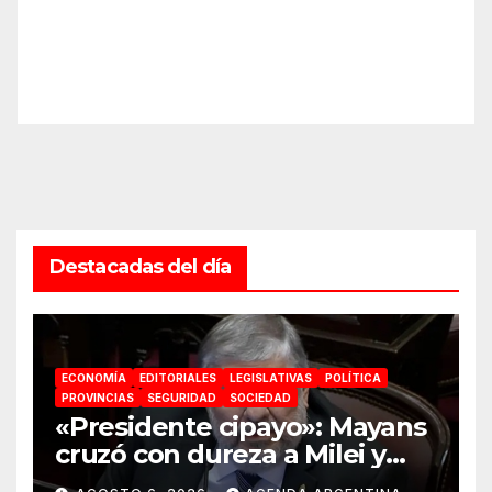
Destacadas del día
ECONOMÍA
EDITORIALES
LEGISLATIVAS
POLÍTICA
PROVINCIAS
SEGURIDAD
SOCIEDAD
«Presidente cipayo»: Mayans
cruzó con dureza a Milei y
advirtió sobre un juicio