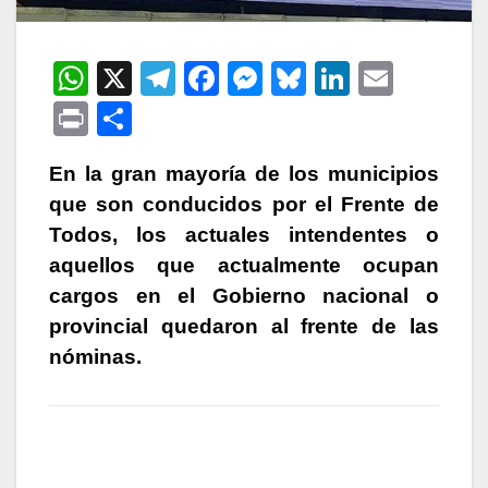
W
X
T
F
M
Bl
Li
E
h
el
a
e
u
n
m
P
C
at
e
c
s
e
k
ail
ri
o
s
gr
e
s
s
e
En la gran mayoría de los municipios
nt
m
que son conducidos por el Frente de
A
a
b
e
k
dI
p
Todos, los actuales intendentes o
p
m
o
n
y
n
ar
aquellos que actualmente ocupan
p
o
g
tir
cargos en el Gobierno nacional o
k
er
provincial quedaron al frente de las
nóminas.