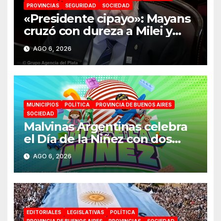
PROVINCIAS
SEGURIDAD
SOCIEDAD
«Presidente cipayo»: Mayans
cruzó con dureza a Milei y
advirtió sobre un juicio
AGO 6, 2026
político por traición a la Patria
MUNICIPIOS
POLÍTICA
PROVINCIA DE BUENOS AIRES
SOCIEDAD
Malvinas Argentinas celebra
el Día de la Niñez con dos
jornadas de juegos,
AGO 6, 2026
espectáculos y actividades
para toda la familia
EDITORIALES
LEGISLATIVAS
POLÍTICA