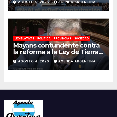
AGOSTO 5, 2026
AGENDA ARGENTINA
impulsada por Milei: «La
soberanía no se negocia»
LEGISLATIVAS
POLÍTICA
PROVINCIAS
SOCIEDAD
Mayans contundente contra
la reforma a la Ley de Tierras:
«Esta ley vende el país»
AGOSTO 4, 2026
AGENDA ARGENTINA