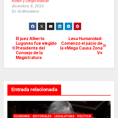
Kicillof y Sergio Massa»
diciembre 9, 2024
En «Editoriales»
El juez Alberto
Lesa Humanidad:
Navegación
Lugones fue elegido
Comenzó el juicio de
Presidente del
la «Mega Causa Zona
de
Consejo de la
V»
Magistratura
entradas
Entrada relacionada
ECONOMÍA
EDITORIALES
LEGISLATIVAS
POLÍTICA