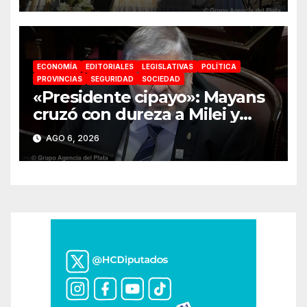
ECONOMÍA
EDITORIALES
LEGISLATIVAS
POLÍTICA
PROVINCIAS
SEGURIDAD
SOCIEDAD
«Presidente cipayo»: Mayans
cruzó con dureza a Milei y
advirtió sobre un juicio
AGO 6, 2026
político por traición a la Patria