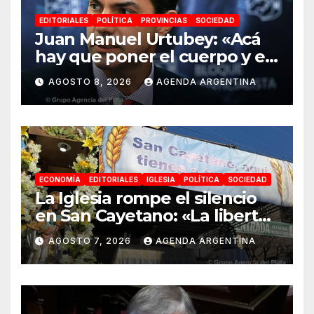
EDITORIALES
POLÍTICA
PROVINCIAS
SOCIEDAD
Juan Manuel Urtubey: «Acá
hay que poner el cuerpo y el
alma. La Argentina tiene que
AGOSTO 8, 2026
AGENDA ARGENTINA
ir a la construcción de un
proyecto nacional»
ECONOMÍA
EDITORIALES
IGLESIA
POLÍTICA
SOCIEDAD
La Iglesia rompe el silencio
en San Cayetano: «La libertad
económica no puede ser
AGOSTO 7, 2026
AGENDA ARGENTINA
absoluta»