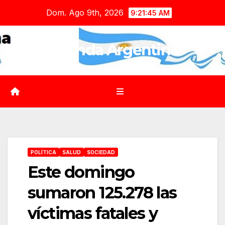
Saltar
Dom. Ago 9th, 2026
9:21:47 AM
al
contenido
Agenda Argentina
POLÍTICA
SALUD
SOCIEDAD
Este domingo
sumaron 125.278 las
víctimas fatales y