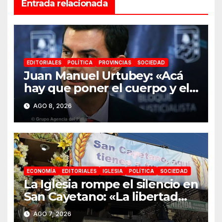
Entrada relacionada
EDITORIALES
POLÍTICA
PROVINCIAS
SOCIEDAD
Juan Manuel Urtubey: «Acá
hay que poner el cuerpo y el
alma. La Argentina tiene que
AGO 8, 2026
ir a la construcción de un
proyecto nacional»
ECONOMÍA
EDITORIALES
IGLESIA
POLÍTICA
SOCIEDAD
La Iglesia rompe el silencio en
San Cayetano: «La libertad
económica no puede ser
AGO 7, 2026
absoluta»