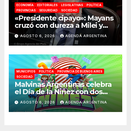
ECONOMÍA
EDITORIALES
LEGISLATIVAS
POLÍTICA
PROVINCIAS
SEGURIDAD
SOCIEDAD
«Presidente cipayo»: Mayans
cruzó con dureza a Milei y
advirtió sobre un juicio
AGOSTO 6, 2026
AGENDA ARGENTINA
político por traición a la
Patria
MUNICIPIOS
POLÍTICA
PROVINCIA DE BUENOS AIRES
SOCIEDAD
Malvinas Argentinas celebra
el Día de la Niñez con dos
jornadas de juegos,
AGOSTO 6, 2026
AGENDA ARGENTINA
espectáculos y actividades
para toda la familia