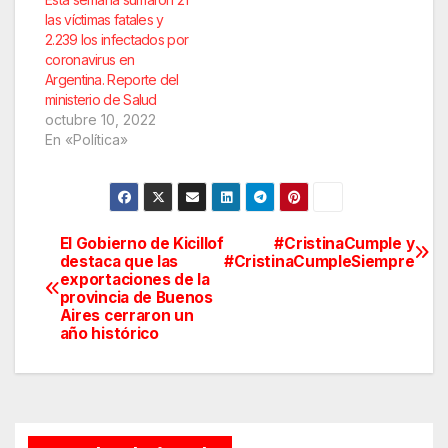
las víctimas fatales y
2.239 los infectados por
coronavirus en
Argentina. Reporte del
ministerio de Salud
octubre 10, 2022
En «Política»
El Gobierno de Kicillof
#CristinaCumple y
Navegación
destaca que las
#CristinaCumpleSiempre
exportaciones de la
de
provincia de Buenos
Aires cerraron un
entradas
año histórico