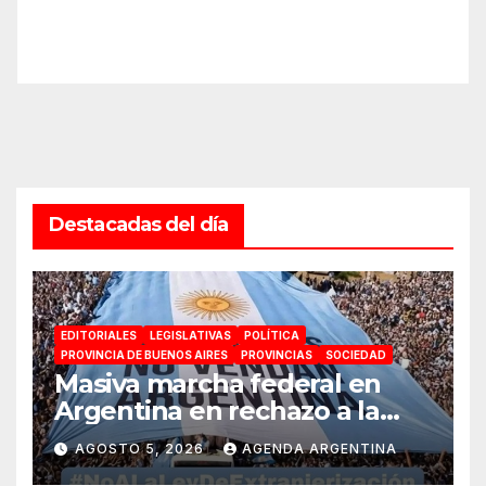
Destacadas del día
EDITORIALES
LEGISLATIVAS
POLÍTICA
PROVINCIA DE BUENOS AIRES
PROVINCIAS
SOCIEDAD
Masiva marcha federal en
Argentina en rechazo a la
reforma de la Ley de Tierras
AGOSTO 5, 2026
AGENDA ARGENTINA
impulsada por Milei: «La