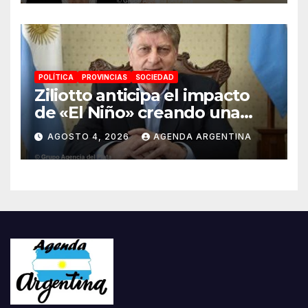
contaminado
POLÍTICA
PROVINCIAS
SOCIEDAD
Ziliotto anticipa el impacto
de «El Niño» creando una
«Unidad de Gestión» para
AGOSTO 4, 2026
AGENDA ARGENTINA
proteger el territorio
pampeano