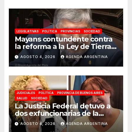
soberanía no se negocia»
LEGISLATIVAS
POLÍTICA
PROVINCIAS
SOCIEDAD
Mayans contundente contra
la reforma a la Ley de Tierras:
«Esta ley vende el país»
AGOSTO 4, 2026
AGENDA ARGENTINA
JUDICIALES
POLÍTICA
PROVINCIA DE BUENOS AIRES
SALUD
SOCIEDAD
La Justicia Federal detuvo a
dos exfuncionarias de la
ANMAT y el INAME por la
AGOSTO 4, 2026
AGENDA ARGENTINA
causa del fentanilo