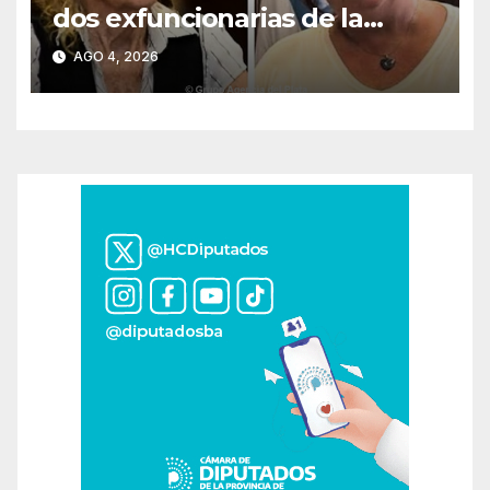
dos exfuncionarias de la
ANMAT y el INAME por la
AGO 4, 2026
causa del fentanilo
contaminado