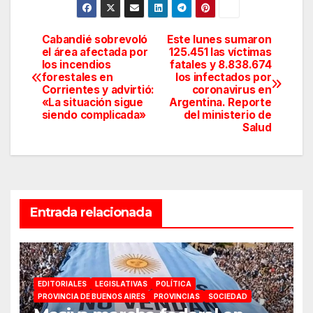
Cabandié sobrevoló
Este lunes sumaron
Navegación
el área afectada por
125.451 las víctimas
los incendios
fatales y 8.838.674
de
forestales en
los infectados por
Corrientes y advirtió:
coronavirus en
entradas
«La situación sigue
Argentina. Reporte
siendo complicada»
del ministerio de
Salud
Entrada relacionada
EDITORIALES
LEGISLATIVAS
POLÍTICA
PROVINCIA DE BUENOS AIRES
PROVINCIAS
SOCIEDAD