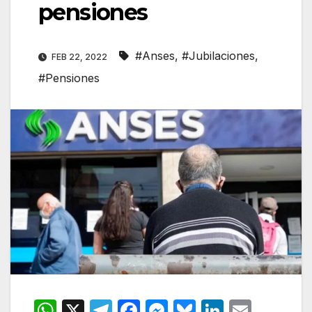
pensiones
#Anses
,
#Jubilaciones
,
FEB 22, 2022
#Pensiones
W
X
T
F
M
Bl
Li
E