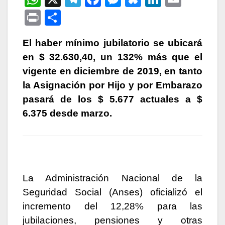
h
el
a
e
u
n
m
P
C
at
e
c
s
e
k
ail
ri
o
s
gr
e
s
s
e
El haber mínimo jubilatorio se ubicará
nt
m
en $ 32.630,40, un 132% más que el
A
a
b
e
k
dI
p
vigente en diciembre de 2019, en tanto
p
m
o
n
y
n
ar
la Asignación por Hijo y por Embarazo
p
o
g
tir
pasará de los $ 5.677 actuales a $
k
er
6.375 desde marzo.
La Administración Nacional de la
Seguridad Social (Anses) oficializó el
incremento del 12,28% para las
jubilaciones, pensiones y otras