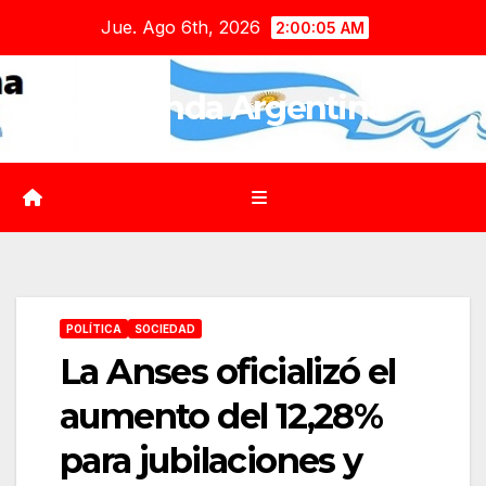
Saltar
Jue. Ago 6th, 2026
2:00:07 AM
al
contenido
Agenda Argentina
POLÍTICA
SOCIEDAD
La Anses oficializó el
aumento del 12,28%
para jubilaciones y