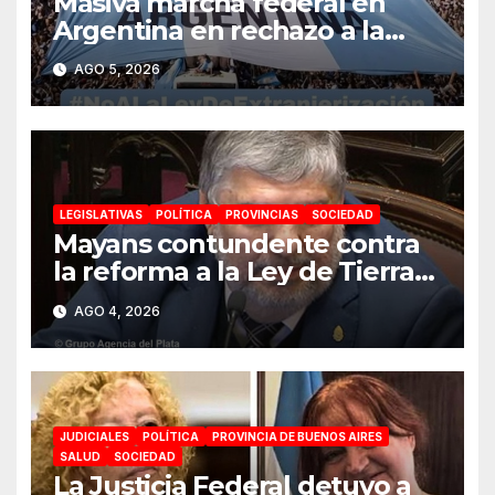
Masiva marcha federal en
Argentina en rechazo a la
reforma de la Ley de Tierras
AGO 5, 2026
impulsada por Milei: «La
soberanía no se negocia»
LEGISLATIVAS
POLÍTICA
PROVINCIAS
SOCIEDAD
Mayans contundente contra
la reforma a la Ley de Tierras:
«Esta ley vende el país»
AGO 4, 2026
JUDICIALES
POLÍTICA
PROVINCIA DE BUENOS AIRES
SALUD
SOCIEDAD
La Justicia Federal detuvo a