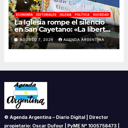
ECONOMÍA
EDITORIALES
IGLESIA
POLÍTICA
SOCIEDAD
La Iglesia rompe el silencio
en San Cayetano: «La libertad
económica no puede ser
AGOSTO 7, 2026
AGENDA ARGENTINA
absoluta»
© Agenda Argentina – Diario Digital | Director
propietario: Oscar Dufour | PyME N° 1005758473 |