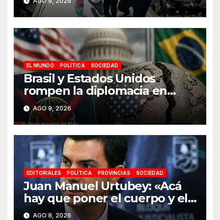
AGO 9, 2026
personas el Día de la Niñez
en Malvinas Argentinas
EL MUNDO
POLÍTICA
SOCIEDAD
Brasil y Estados Unidos
rompen la diplomacia en
plena campaña electoral
AGO 9, 2026
EDITORIALES
POLÍTICA
PROVINCIAS
SOCIEDAD
Juan Manuel Urtubey: «Acá
hay que poner el cuerpo y el
alma. La Argentina tiene que
AGO 8, 2026