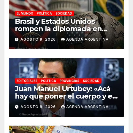
EL MUNDO
POLÍTICA
SOCIEDAD
Brasil y Estados Unidos
rompen la diplomacia en
plena campaña electoral
AGOSTO 9, 2026
AGENDA ARGENTINA
EDITORIALES
POLÍTICA
PROVINCIAS
SOCIEDAD
Juan Manuel Urtubey: «Acá
hay que poner el cuerpo y el
alma. La Argentina tiene que
AGOSTO 8, 2026
AGENDA ARGENTINA
ir a la construcción de un
proyecto nacional»