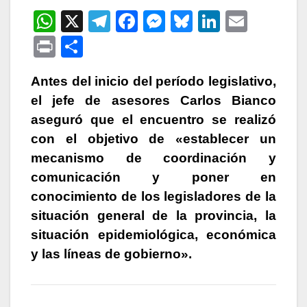
W
X
T
F
M
Bl
Li
E
h
el
a
e
u
n
m
P
C
at
e
c
s
e
k
ail
ri
o
s
gr
e
s
s
e
Antes del inicio del período legislativo,
nt
m
el jefe de asesores Carlos Bianco
A
a
b
e
k
dI
p
aseguró que el encuentro se realizó
p
m
o
n
y
n
ar
con el objetivo de «establecer un
p
o
g
tir
mecanismo de coordinación y
k
er
comunicación y poner en
conocimiento de los legisladores de la
situación general de la provincia, la
situación epidemiológica, económica
y las líneas de gobierno».