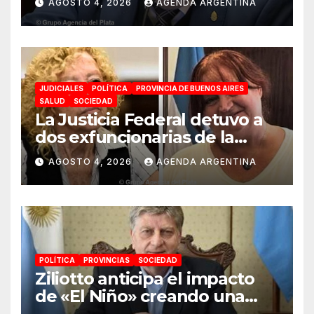
AGOSTO 4, 2026
AGENDA ARGENTINA
JUDICIALES
POLÍTICA
PROVINCIA DE BUENOS AIRES
SALUD
SOCIEDAD
La Justicia Federal detuvo a
dos exfuncionarias de la
ANMAT y el INAME por la
AGOSTO 4, 2026
AGENDA ARGENTINA
causa del fentanilo
contaminado
POLÍTICA
PROVINCIAS
SOCIEDAD
Ziliotto anticipa el impacto
de «El Niño» creando una
«Unidad de Gestión» para