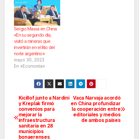
Sergio Massa en China:
«En su segundo día,
visitó a mineras que
invertirán en el litio del
norte argentino»
mayo 30, 2023
En «Economía»
Kicillof junto a Nardini
Vaca Narvaja acordó
Navegación
y Kreplak firmó
en China profundizar
convenios para
la cooperación entre
de
mejorar la
editoriales y medios
infraestructura
de ambos países
entradas
sanitaria en 28
municipios
bonaerenses