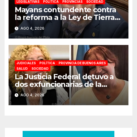
LEGISLATIVAS
POLÍTICA
PROVINCIAS
SOCIEDAD
Mayans contundente contra
la reforma a la Ley de Tierras:
«Esta ley vende el país»
AGO 4, 2026
JUDICIALES
POLÍTICA
PROVINCIA DE BUENOS AIRES
SALUD
SOCIEDAD
La Justicia Federal detuvo a
dos exfuncionarias de la
ANMAT y el INAME por la
AGO 4, 2026
causa del fentanilo
contaminado