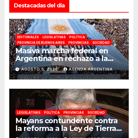
Destacadas del día
EDITORIALES
LEGISLATIVAS
POLÍTICA
PROVINCIA DE BUENOS AIRES
PROVINCIAS
SOCIEDAD
Masiva marcha federal en
Argentina en rechazo a la
reforma de la Ley de Tierras
AGOSTO 5, 2026
AGENDA ARGENTINA
impulsada por Milei: «La
soberanía no se negocia»
LEGISLATIVAS
POLÍTICA
PROVINCIAS
SOCIEDAD
Mayans contundente contra
la reforma a la Ley de Tierras:
«Esta ley vende el país»