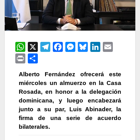
W
X
T
F
M
Bl
Li
E
h
el
a
e
u
n
m
P
C
at
e
c
s
e
k
ail
ri
o
s
gr
e
s
s
e
Alberto Fernández ofrecerá este
nt
m
miércoles un almuerzo en la Casa
A
a
b
e
k
dI
p
Rosada, en honor a la delegación
p
m
o
n
y
n
ar
dominicana, y luego encabezará
p
o
g
tir
junto a su par, Luis Abinader, la
k
er
firma de una serie de acuerdo
bilaterales.