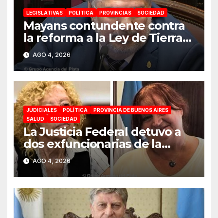
LEGISLATIVAS
POLÍTICA
PROVINCIAS
SOCIEDAD
Mayans contundente contra
la reforma a la Ley de Tierras:
«Esta ley vende el país»
AGO 4, 2026
JUDICIALES
POLÍTICA
PROVINCIA DE BUENOS AIRES
SALUD
SOCIEDAD
La Justicia Federal detuvo a
dos exfuncionarias de la
ANMAT y el INAME por la
AGO 4, 2026
causa del fentanilo
contaminado