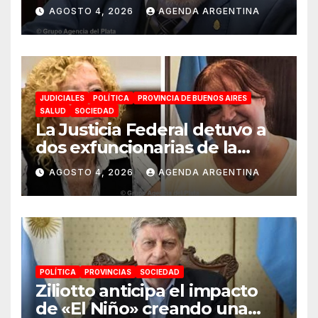
«Esta ley vende el país»
AGOSTO 4, 2026
AGENDA ARGENTINA
JUDICIALES
POLÍTICA
PROVINCIA DE BUENOS AIRES
SALUD
SOCIEDAD
La Justicia Federal detuvo a
dos exfuncionarias de la
ANMAT y el INAME por la
AGOSTO 4, 2026
AGENDA ARGENTINA
causa del fentanilo
contaminado
POLÍTICA
PROVINCIAS
SOCIEDAD
Ziliotto anticipa el impacto
de «El Niño» creando una