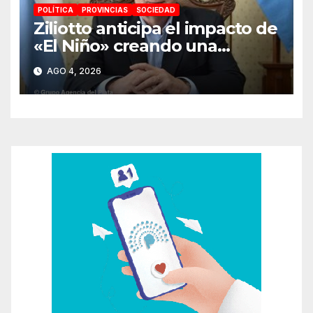
POLÍTICA
PROVINCIAS
SOCIEDAD
Ziliotto anticipa el impacto de
«El Niño» creando una
«Unidad de Gestión» para
AGO 4, 2026
proteger el territorio
pampeano