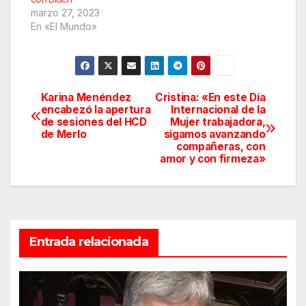
marzo 27, 2023
En «El Mundo»
Karina Menéndez
Cristina: «En este Día
Navegación
encabezó la apertura
Internacional de la
de sesiones del HCD
Mujer trabajadora,
de
de Merlo
sigamos avanzando
compañeras, con
entradas
amor y con firmeza»
Entrada relacionada