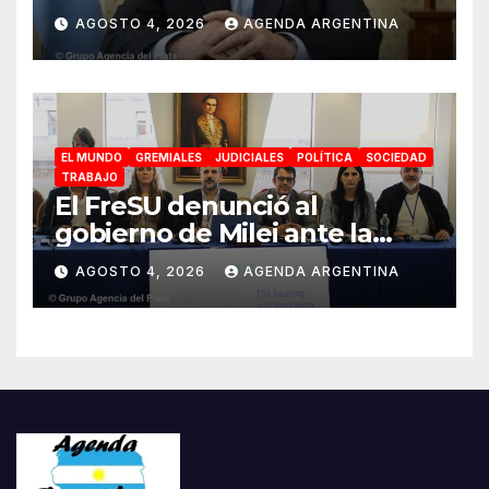
«Unidad de Gestión» para
AGOSTO 4, 2026
AGENDA ARGENTINA
proteger el territorio
pampeano
EL MUNDO
GREMIALES
JUDICIALES
POLÍTICA
SOCIEDAD
TRABAJO
El FreSU denunció al
gobierno de Milei ante la
CIDH por la reforma laboral y
AGOSTO 4, 2026
AGENDA ARGENTINA
la persecución a dirigentes
sindicales