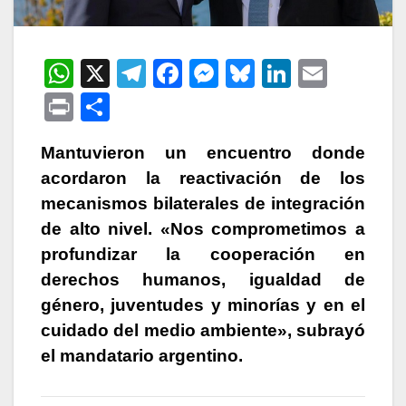
W
X
T
F
M
Bl
Li
E
h
el
a
e
u
n
m
P
C
at
e
c
s
e
k
ail
ri
o
s
gr
e
s
s
e
Mantuvieron un encuentro donde
nt
m
acordaron la reactivación de los
A
a
b
e
k
dI
p
mecanismos bilaterales de integración
p
m
o
n
y
n
ar
de alto nivel. «Nos comprometimos a
p
o
g
tir
profundizar la cooperación en
k
er
derechos humanos, igualdad de
género, juventudes y minorías y en el
cuidado del medio ambiente», subrayó
el mandatario argentino.