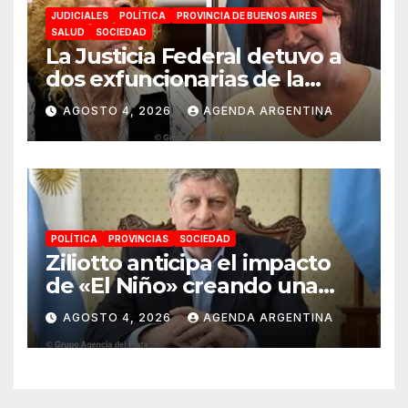
JUDICIALES
POLÍTICA
PROVINCIA DE BUENOS AIRES
SALUD
SOCIEDAD
La Justicia Federal detuvo a
dos exfuncionarias de la
ANMAT y el INAME por la
AGOSTO 4, 2026
AGENDA ARGENTINA
causa del fentanilo
contaminado
POLÍTICA
PROVINCIAS
SOCIEDAD
Ziliotto anticipa el impacto
de «El Niño» creando una
«Unidad de Gestión» para
AGOSTO 4, 2026
AGENDA ARGENTINA
proteger el territorio
pampeano