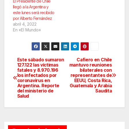
El Presidente de Chile
llegó a la Argentina y
este lunes será recibido
por Alberto Fernández
abril 4, 2022
En «El Mundo»
Este sábado sumaron
Cafiero en Chile
Navegación
127.122 las víctimas
mantuvo reuniones
fatales y 8.970.196
bilaterales con
de
los infectados por
representantes de
coronavirus en
EEUU, Costa Rica,
entradas
Argentina. Reporte
Guatemala y Arabia
del ministerio de
Saudita
Salud