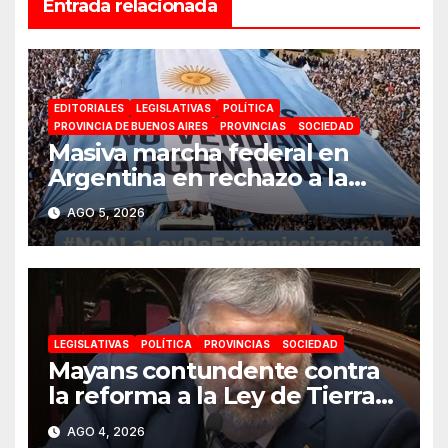
Entrada relacionada
EDITORIALES
LEGISLATIVAS
POLÍTICA
PROVINCIA DE BUENOS AIRES
PROVINCIAS
SOCIEDAD
Masiva marcha federal en
Argentina en rechazo a la
reforma de la Ley de Tierras
AGO 5, 2026
impulsada por Milei: «La
soberanía no se negocia»
LEGISLATIVAS
POLÍTICA
PROVINCIAS
SOCIEDAD
Mayans contundente contra
la reforma a la Ley de Tierras:
«Esta ley vende el país»
AGO 4, 2026