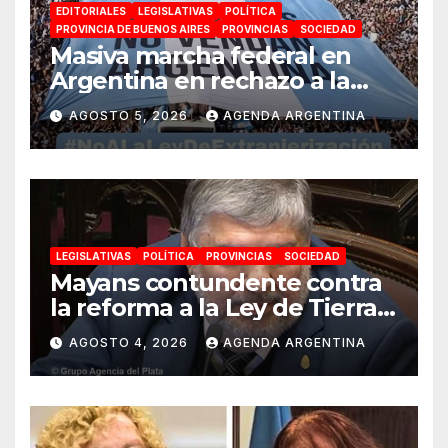
EDITORIALES
LEGISLATIVAS
POLÍTICA
PROVINCIA DE BUENOS AIRES
PROVINCIAS
SOCIEDAD
Masiva marcha federal en
Argentina en rechazo a la
reforma de la Ley de Tierras
AGOSTO 5, 2026
AGENDA ARGENTINA
impulsada por Milei: «La
soberanía no se negocia»
LEGISLATIVAS
POLÍTICA
PROVINCIAS
SOCIEDAD
Mayans contundente contra
la reforma a la Ley de Tierras:
«Esta ley vende el país»
AGOSTO 4, 2026
AGENDA ARGENTINA