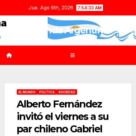
Saltar
Jue. Ago 6th, 2026
7:54:34 AM
al
contenido
Agenda Argentina
EL MUNDO
POLÍTICA
SOCIEDAD
Alberto Fernández
invitó el viernes a su
par chileno Gabriel