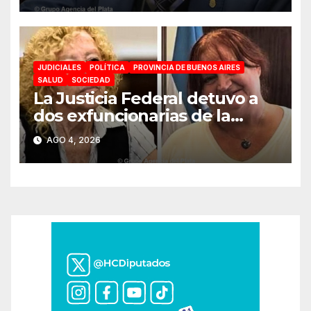
JUDICIALES
POLÍTICA
PROVINCIA DE BUENOS AIRES
SALUD
SOCIEDAD
La Justicia Federal detuvo a
dos exfuncionarias de la
ANMAT y el INAME por la
AGO 4, 2026
causa del fentanilo
contaminado