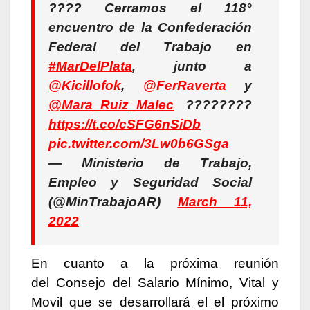
???? Cerramos el 118°
encuentro de la Confederación
Federal del Trabajo en
#MarDelPlata
, junto a
@Kicillofok
,
@FerRaverta
y
@Mara_Ruiz_Malec
????????
https://t.co/cSFG6nSiDb
pic.twitter.com/3Lw0b6GSga
— Ministerio de Trabajo,
Empleo y Seguridad Social
(@MinTrabajoAR)
March 11,
2022
En cuanto a la próxima reunión
del Consejo del Salario Mínimo, Vital y
Movil que se desarrollará el el próximo