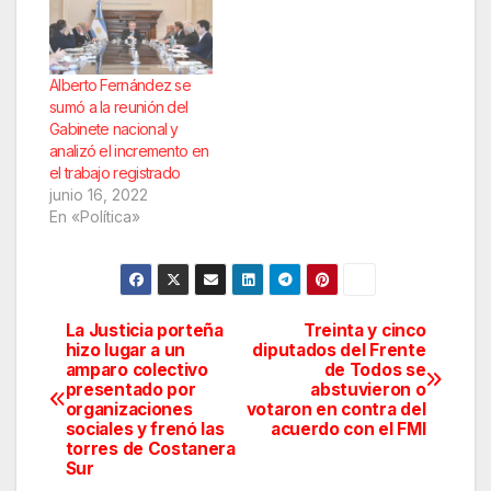
Alberto Fernández se
sumó a la reunión del
Gabinete nacional y
analizó el incremento en
el trabajo registrado
junio 16, 2022
En «Política»
La Justicia porteña
Treinta y cinco
Navegación
hizo lugar a un
diputados del Frente
amparo colectivo
de Todos se
de
presentado por
abstuvieron o
organizaciones
votaron en contra del
entradas
sociales y frenó las
acuerdo con el FMI
torres de Costanera
Sur