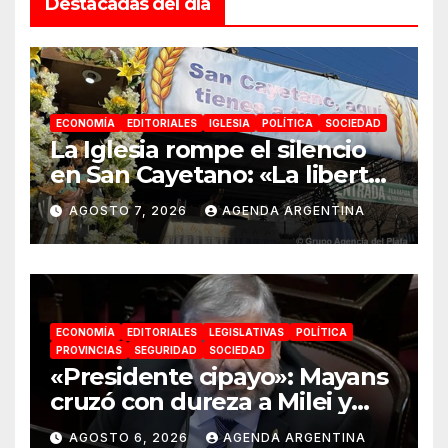
Destacadas del día
ECONOMÍA
EDITORIALES
IGLESIA
POLÍTICA
SOCIEDAD
La Iglesia rompe el silencio
en San Cayetano: «La libertad
económica no puede ser
AGOSTO 7, 2026
AGENDA ARGENTINA
absoluta»
ECONOMÍA
EDITORIALES
LEGISLATIVAS
POLÍTICA
PROVINCIAS
SEGURIDAD
SOCIEDAD
«Presidente cipayo»: Mayans
cruzó con dureza a Milei y
advirtió sobre un juicio
AGOSTO 6, 2026
AGENDA ARGENTINA