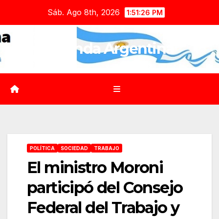
Saltar
Sáb. Ago 8th, 2026
1:51:27 PM
al
contenido
Agenda Argentina
POLÍTICA
SOCIEDAD
TRABAJO
El ministro Moroni
participó del Consejo
Federal del Trabajo y