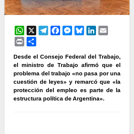
W
X
T
F
M
Bl
Li
E
h
el
a
e
u
n
m
P
C
at
e
c
s
e
k
ail
ri
o
s
gr
e
s
s
e
Desde el Consejo Federal del Trabajo,
nt
m
el ministro de Trabajo afirmó que el
A
a
b
e
k
dI
p
problema del trabajo «no pasa por una
p
m
o
n
y
n
ar
cuestión de leyes» y remarcó que «la
p
o
g
tir
protección del empleo es parte de la
k
er
estructura política de Argentina».