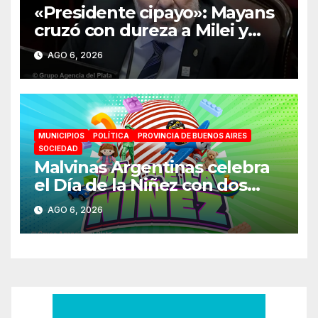
«Presidente cipayo»: Mayans
cruzó con dureza a Milei y
advirtió sobre un juicio
AGO 6, 2026
político por traición a la Patria
MUNICIPIOS
POLÍTICA
PROVINCIA DE BUENOS AIRES
SOCIEDAD
Malvinas Argentinas celebra
el Día de la Niñez con dos
jornadas de juegos,
AGO 6, 2026
espectáculos y actividades
para toda la familia