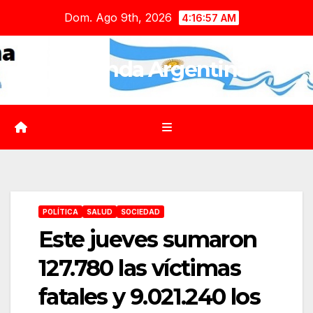
Saltar
Dom. Ago 9th, 2026
4:16:58 AM
al
contenido
Agenda Argentina
POLÍTICA
SALUD
SOCIEDAD
Este jueves sumaron
127.780 las víctimas
fatales y 9.021.240 los