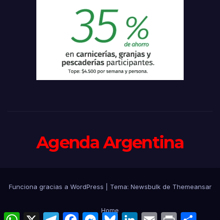
Agenda Argentina
Funciona gracias a WordPress
|
Tema:
Newsbulk
de
Themeansar
Home
W
X
T
F
M
B
L
E
P
C