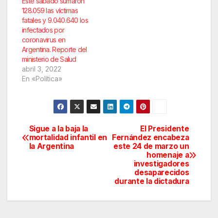
Este sábado sumaron
128.059 las víctimas
fatales y 9.040.640 los
infectados por
coronavirus en
Argentina. Reporte del
ministerio de Salud
abril 3, 2022
En «Política»
Sigue a la baja la
El Presidente
Navegación
mortalidad infantil en
Fernández encabeza
la Argentina
este 24 de marzo un
de
homenaje a
investigadores
entradas
desaparecidos
durante la dictadura