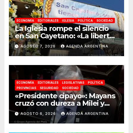
ECONOMÍA
EDITORIALES
IGLESIA
POLÍTICA
SOCIEDAD
La Iglesia rompe el silencio
en San Cayetano: «La libertad
económica no puede ser
AGOSTO 7, 2026
AGENDA ARGENTINA
absoluta»
ECONOMÍA
EDITORIALES
LEGISLATIVAS
POLÍTICA
PROVINCIAS
SEGURIDAD
SOCIEDAD
«Presidente cipayo»: Mayans
cruzó con dureza a Milei y
advirtió sobre un juicio
AGOSTO 6, 2026
AGENDA ARGENTINA
político por traición a la
Patria