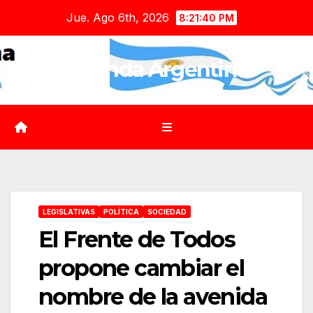
Saltar
Jue. Ago 6th, 2026
8:21:41 PM
al
contenido
Agenda Argentina
LEGISLATIVAS
POLÍTICA
SOCIEDAD
El Frente de Todos
propone cambiar el
nombre de la avenida