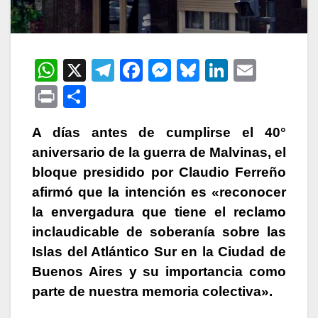
W
X
T
F
M
Bl
Li
E
h
el
a
e
u
n
m
P
C
at
e
c
s
e
k
ail
ri
o
s
gr
e
s
s
e
A días antes de cumplirse el 40°
nt
m
aniversario de la guerra de Malvinas, el
A
a
b
e
k
dI
p
bloque presidido por Claudio Ferreño
p
m
o
n
y
n
ar
afirmó que la intención es «reconocer
p
o
g
tir
la envergadura que tiene el reclamo
k
er
inclaudicable de soberanía sobre las
Islas del Atlántico Sur en la Ciudad de
Buenos Aires y su importancia como
parte de nuestra memoria colectiva».