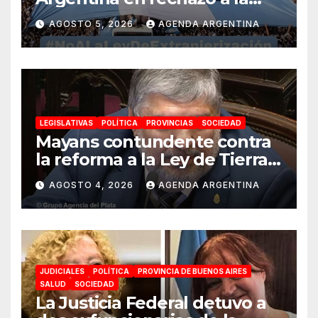
reforma de la Ley de Tierras
AGOSTO 5, 2026
AGENDA ARGENTINA
impulsada por Milei: «La
soberanía no se negocia»
LEGISLATIVAS
POLÍTICA
PROVINCIAS
SOCIEDAD
Mayans contundente contra
la reforma a la Ley de Tierras:
«Esta ley vende el país»
AGOSTO 4, 2026
AGENDA ARGENTINA
JUDICIALES
POLÍTICA
PROVINCIA DE BUENOS AIRES
SALUD
SOCIEDAD
La Justicia Federal detuvo a