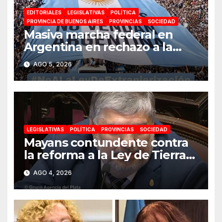
EDITORIALES
LEGISLATIVAS
POLÍTICA
PROVINCIA DE BUENOS AIRES
PROVINCIAS
SOCIEDAD
Masiva marcha federal en
Argentina en rechazo a la
reforma de la Ley de Tierras
AGO 5, 2026
impulsada por Milei: «La
soberanía no se negocia»
LEGISLATIVAS
POLÍTICA
PROVINCIAS
SOCIEDAD
Mayans contundente contra
la reforma a la Ley de Tierras:
«Esta ley vende el país»
AGO 4, 2026