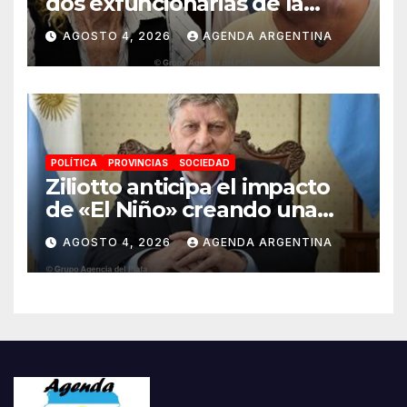
dos exfuncionarias de la
ANMAT y el INAME por la
AGOSTO 4, 2026
AGENDA ARGENTINA
causa del fentanilo
contaminado
POLÍTICA
PROVINCIAS
SOCIEDAD
Ziliotto anticipa el impacto
de «El Niño» creando una
«Unidad de Gestión» para
AGOSTO 4, 2026
AGENDA ARGENTINA
proteger el territorio
pampeano