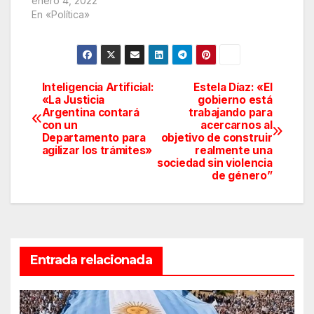
enero 4, 2022
En «Política»
Inteligencia Artificial:
Estela Díaz: «El
Navegación
«La Justicia
gobierno está
Argentina contará
trabajando para
de
con un
acercarnos al
Departamento para
objetivo de construir
entradas
agilizar los trámites»
realmente una
sociedad sin violencia
de género”
Entrada relacionada