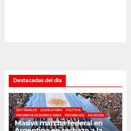
Destacadas del día
EDITORIALES
LEGISLATIVAS
POLÍTICA
PROVINCIA DE BUENOS AIRES
PROVINCIAS
SOCIEDAD
Masiva marcha federal en
Argentina en rechazo a la