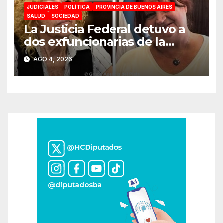
JUDICIALES
POLÍTICA
PROVINCIA DE BUENOS AIRES
SALUD
SOCIEDAD
La Justicia Federal detuvo a
dos exfuncionarias de la
ANMAT y el INAME por la
AGO 4, 2026
causa del fentanilo
contaminado