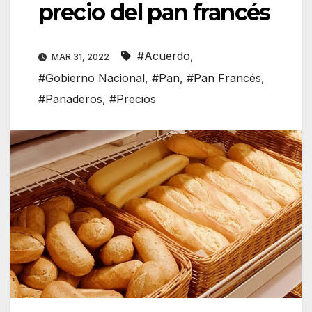
precio del pan francés
#Acuerdo
,
MAR 31, 2022
#Gobierno Nacional
,
#Pan
,
#Pan Francés
,
#Panaderos
,
#Precios