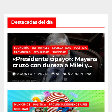
Destacadas del día
ECONOMÍA
EDITORIALES
LEGISLATIVAS
POLÍTICA
PROVINCIAS
SEGURIDAD
SOCIEDAD
«Presidente cipayo»: Mayans
cruzó con dureza a Milei y
advirtió sobre un juicio
AGOSTO 6, 2026
AGENDA ARGENTINA
político por traición a la
Patria
MUNICIPIOS
POLÍTICA
PROVINCIA DE BUENOS AIRES
SOCIEDAD