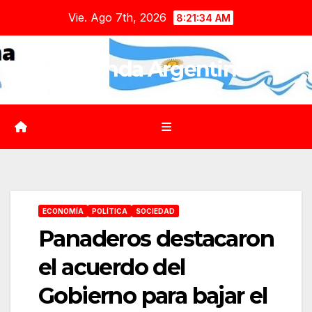
Saltar
Vie. Ago 7th, 2026
8:21:35 AM
al
contenido
Agenda Argentina
ECONOMÍA
POLÍTICA
SOCIEDAD
Panaderos destacaron
el acuerdo del
Gobierno para bajar el