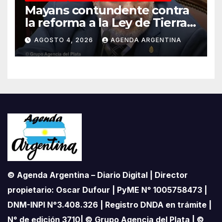
Mayans contundente contra
la reforma a la Ley de Tierras:
«Esta ley vende el país»
AGOSTO 4, 2026
AGENDA ARGENTINA
© Agenda Argentina – Diario Digital | Director
propietario: Oscar Dufour | PyME N° 1005758473 |
DNM-INPI N°3.408.326 | Registro DNDA en trámite |
N° de edición 3710| © Grupo Agencia del Plata | ©