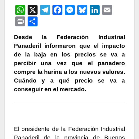
W
X
T
F
M
Bl
Li
E
h
el
a
e
u
n
m
P
C
at
e
c
s
e
k
ail
ri
o
s
gr
e
s
s
e
Desde la Federación Industrial
nt
m
Panaderil informaron que el impacto
A
a
b
e
k
dI
p
de la baja en los precios se va a
p
m
o
n
y
n
ar
percibir una vez que el panadero
p
o
g
tir
compre la harina a los nuevos valores.
k
er
Cuándo y a qué precio se va a
conseguir en el mercado.
El presidente de la Federación Industrial
Panaderil de la provincia de Buenos