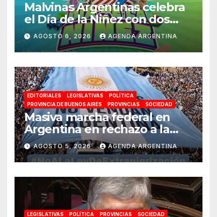
Malvinas Argentinas celebra
el Día de la Niñez con dos
jornadas de juegos,
AGOSTO 6, 2026
AGENDA ARGENTINA
espectáculos y actividades
para toda la familia
EDITORIALES
LEGISLATIVAS
POLÍTICA
PROVINCIA DE BUENOS AIRES
PROVINCIAS
SOCIEDAD
Masiva marcha federal en
Argentina en rechazo a la
reforma de la Ley de Tierras
AGOSTO 5, 2026
AGENDA ARGENTINA
impulsada por Milei: «La
soberanía no se negocia»
LEGISLATIVAS
POLÍTICA
PROVINCIAS
SOCIEDAD