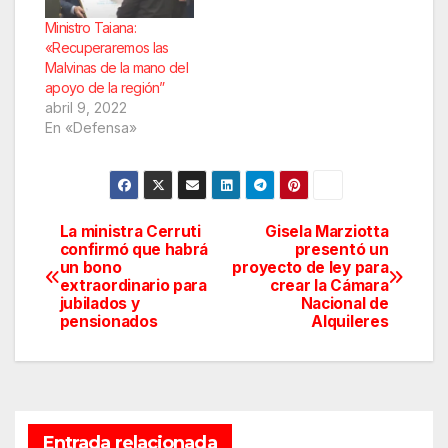
Ministro Taiana:
«Recuperaremos las
Malvinas de la mano del
apoyo de la región”
abril 9, 2022
En «Defensa»
La ministra Cerruti
Gisela Marziotta
Navegación
confirmó que habrá
presentó un
un bono
proyecto de ley para
de
extraordinario para
crear la Cámara
jubilados y
Nacional de
entradas
pensionados
Alquileres
Entrada relacionada