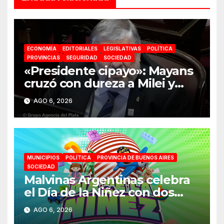
ECONOMÍA
EDITORIALES
LEGISLATIVAS
POLÍTICA
PROVINCIAS
SEGURIDAD
SOCIEDAD
«Presidente cipayo»: Mayans
cruzó con dureza a Milei y
advirtió sobre un juicio
AGO 6, 2026
político por traición a la Patria
MUNICIPIOS
POLÍTICA
PROVINCIA DE BUENOS AIRES
SOCIEDAD
Malvinas Argentinas celebra
el Día de la Niñez con dos
jornadas de juegos,
AGO 6, 2026
espectáculos y actividades