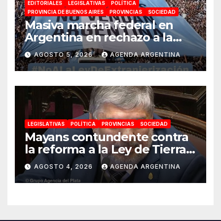
EDITORIALES
LEGISLATIVAS
POLÍTICA
PROVINCIA DE BUENOS AIRES
PROVINCIAS
SOCIEDAD
Masiva marcha federal en
Argentina en rechazo a la
reforma de la Ley de Tierras
AGOSTO 5, 2026
AGENDA ARGENTINA
impulsada por Milei: «La
soberanía no se negocia»
LEGISLATIVAS
POLÍTICA
PROVINCIAS
SOCIEDAD
Mayans contundente contra
la reforma a la Ley de Tierras:
«Esta ley vende el país»
AGOSTO 4, 2026
AGENDA ARGENTINA