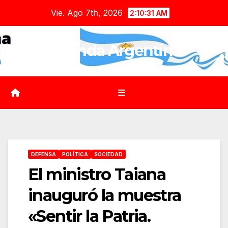
Saltar
Vie. Ago 7th, 2026
2:10:32 AM
al
contenido
Agenda Argentina
DEFENSA
POLÍTICA
SOCIEDAD
El ministro Taiana
inauguró la muestra
«Sentir la Patria.