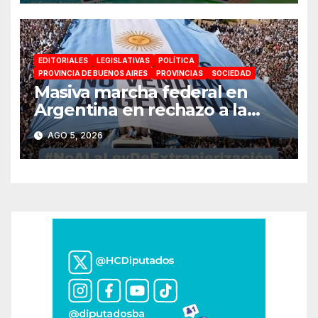
para toda la familia
EDITORIALES
LEGISLATIVAS
POLÍTICA
PROVINCIA DE BUENOS AIRES
PROVINCIAS
SOCIEDAD
Masiva marcha federal en
Argentina en rechazo a la
reforma de la Ley de Tierras
AGO 5, 2026
impulsada por Milei: «La
soberanía no se negocia»