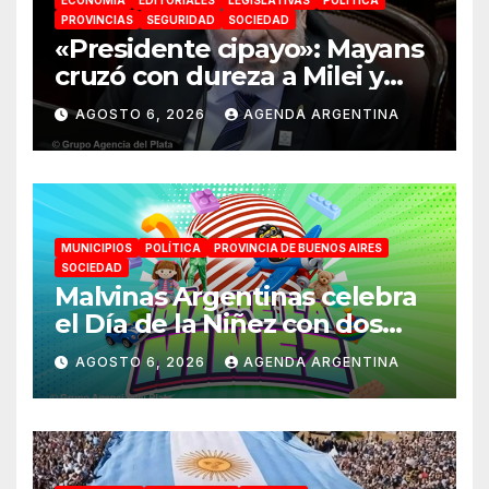
PROVINCIAS
SEGURIDAD
SOCIEDAD
«Presidente cipayo»: Mayans
cruzó con dureza a Milei y
advirtió sobre un juicio
AGOSTO 6, 2026
AGENDA ARGENTINA
político por traición a la
Patria
MUNICIPIOS
POLÍTICA
PROVINCIA DE BUENOS AIRES
SOCIEDAD
Malvinas Argentinas celebra
el Día de la Niñez con dos
jornadas de juegos,
AGOSTO 6, 2026
AGENDA ARGENTINA
espectáculos y actividades
para toda la familia