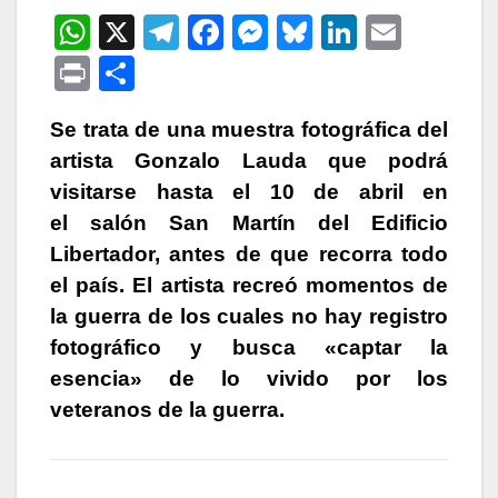
W
X
T
F
M
Bl
Li
E
h
el
a
e
u
n
m
P
C
at
e
c
s
e
k
ail
ri
o
s
gr
e
s
s
e
Se trata de una muestra fotográfica del
nt
m
artista Gonzalo Lauda que podrá
A
a
b
e
k
dI
p
visitarse hasta el 10 de abril en
p
m
o
n
y
n
ar
el salón San Martín del Edificio
p
o
g
tir
Libertador, antes de que recorra todo
k
er
el país. El artista recreó momentos de
la guerra de los cuales no hay registro
fotográfico y busca «captar la
esencia» de lo vivido por los
veteranos de la guerra.