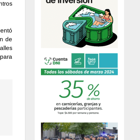
ntros
sentó
ón de
alles
 para