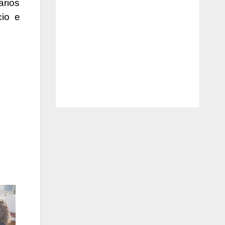
arios
cio e