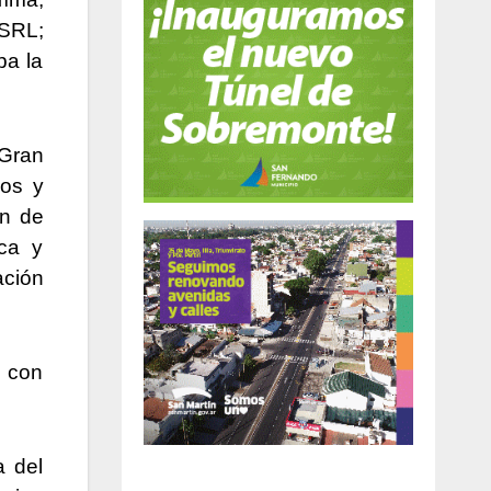
SRL;
pa la
«Gran
cos y
ón de
ica y
ación
e con
a del