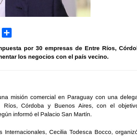
P
C
ri
o
compuesta por 30 empresas de Entre Ríos, Córdo
nt
m
mentar los negocios con el país vecino.
p
ar
tir
 una misión comercial en Paraguay con una deleg
Ríos, Córdoba y Buenos Aires, con el objetiv
egún informó el Palacio San Martín.
 Internacionales, Cecilia Todesca Bocco, organiz