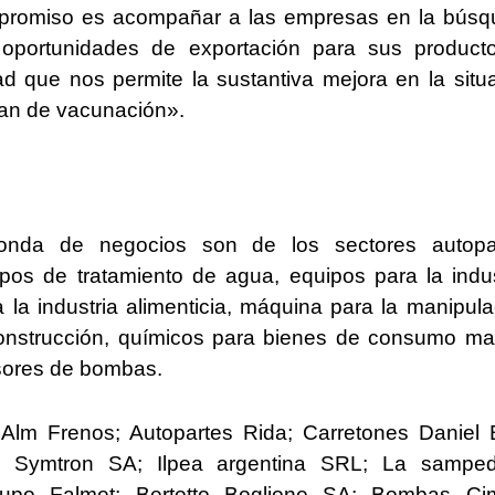
ompromiso es acompañar a las empresas en la bús
oportunidades de exportación para sus producto
d que nos permite la sustantiva mejora en la situ
plan de vacunación».
onda de negocios son de los sectores autopar
pos de tratamiento de agua, equipos para la indus
ra la industria alimenticia, máquina para la manipula
 construcción, químicos para bienes de consumo ma
esores de bombas.
; Alm Frenos; Autopartes Rida; Carretones Daniel B
i; Symtron SA; Ilpea argentina SRL; La sampedr
upo Falmet; Bertotto Boglione SA; Bombas Ci