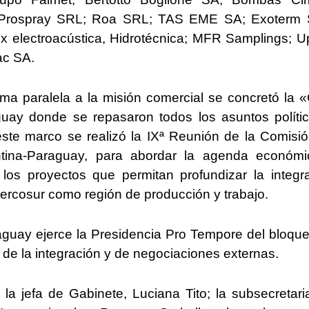
; Prospray SRL; Roa SRL; TAS EME SA; Exoterm 
electroacústica, Hidrotécnica; MFR Samplings; U
ac SA.
rma paralela a la misión comercial se concretó la 
guay donde se repasaron todos los asuntos políti
 este marco se realizó la IXª Reunión de la Comisi
entina-Paraguay, para abordar la agenda económ
r los proyectos que permitan profundizar la integr
Mercosur como región de producción y trabajo.
aguay ejerce la Presidencia Pro Tempore del bloqu
 de la integración y de negociaciones externas.
la jefa de Gabinete, Luciana Tito; la subsecretari