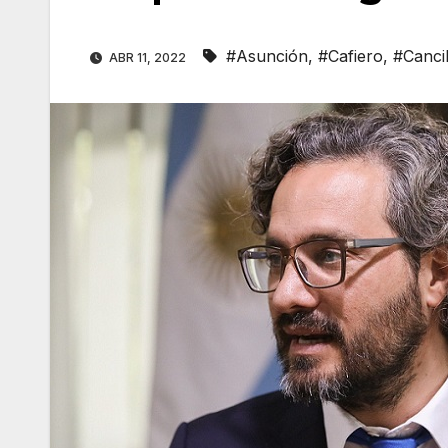
#Asunción
,
#Cafiero
,
#Cancil
ABR 11, 2022