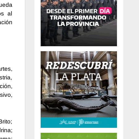
queda
s al
ación
tes,
tria,
ción,
sivo,
rito;
ina;
mma;