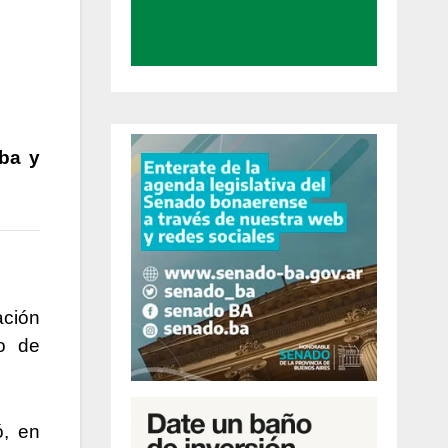
ba y
ación
o de
ó, en