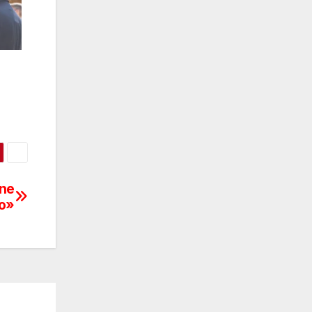
ene
do»