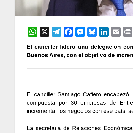
W
X
T
F
M
Bl
Li
E
h
el
a
e
u
n
m
El canciller lideró una delegación 
at
e
c
s
e
k
ail
Buenos Aires, con el objetivo de incre
s
gr
e
s
s
e
A
a
b
e
k
dI
p
m
o
n
y
n
p
o
g
El canciller Santiago Cafiero encabezó
k
er
compuesta por 30 empresas de Entre 
incrementar los negocios con ese país, s
La secretaria de Relaciones Económicas