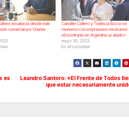
r Cafiero encabeza desde este
Canciller Cafiero y Todesca Bocco se
isión comercial por Oriente
reunieron con empresarios mexicanos:
«Encontrarán en Argentina un aliado»
2022
mayo 30, 2022
mía»
En «Economía»
e es
Leandro Santoro: «El Frente de Todos ti
que estar necesariamente uni