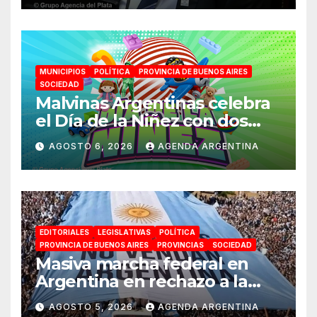
Patria
MUNICIPIOS
POLÍTICA
PROVINCIA DE BUENOS AIRES
SOCIEDAD
Malvinas Argentinas celebra
el Día de la Niñez con dos
jornadas de juegos,
AGOSTO 6, 2026
AGENDA ARGENTINA
espectáculos y actividades
para toda la familia
EDITORIALES
LEGISLATIVAS
POLÍTICA
PROVINCIA DE BUENOS AIRES
PROVINCIAS
SOCIEDAD
Masiva marcha federal en
Argentina en rechazo a la
reforma de la Ley de Tierras
AGOSTO 5, 2026
AGENDA ARGENTINA
impulsada por Milei: «La