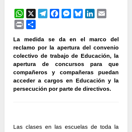
W
X
T
F
M
Bl
Li
E
h
el
a
e
u
n
m
P
C
at
e
c
s
e
k
ail
ri
o
s
gr
e
s
s
e
La medida se da en el marco del
nt
m
reclamo por la apertura del convenio
A
a
b
e
k
dI
p
colectivo de trabajo de Educación, la
p
m
o
n
y
n
ar
apertura de concursos para que
p
o
g
tir
compañeros y compañeras puedan
k
er
acceder a cargos en Educación y la
persecución por parte de directivos.
Las clases en las escuelas de toda la