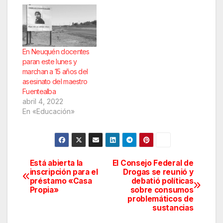
En Neuquén docentes
paran este lunes y
marchan a 15 años del
asesinato del maestro
Fuentealba
abril 4, 2022
En «Educación»
Está abierta la
El Consejo Federal de
Navegación
inscripción para el
Drogas se reunió y
préstamo «Casa
debatió políticas
de
Propia»
sobre consumos
problemáticos de
entradas
sustancias