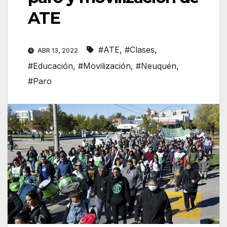
ATE
#ATE
,
#Clases
,
ABR 13, 2022
#Educación
,
#Movilización
,
#Neuquén
,
#Paro