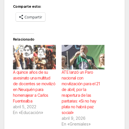
Comparte esto:
Compartir
Relacionado
A quince años de su
ATE lanzó un Paro
asesinato una multitud
nacional con
de docentes se movilizó
movilización para el 21
en Neuquén para
de abril, por la
homenajear a Carlos
reapertura de las
Fuentealba
paritarias: «Si no hay
abril 5, 2022
plata no habrá paz
En «Educación»
social»
abril 9, 2026
En «Gremiales»