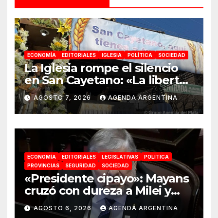
ECONOMÍA
EDITORIALES
IGLESIA
POLÍTICA
SOCIEDAD
La Iglesia rompe el silencio
en San Cayetano: «La libertad
económica no puede ser
AGOSTO 7, 2026
AGENDA ARGENTINA
absoluta»
ECONOMÍA
EDITORIALES
LEGISLATIVAS
POLÍTICA
PROVINCIAS
SEGURIDAD
SOCIEDAD
«Presidente cipayo»: Mayans
cruzó con dureza a Milei y
advirtió sobre un juicio
AGOSTO 6, 2026
AGENDA ARGENTINA
político por traición a la