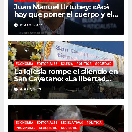
Juan Manuel Urtubey: «Acá
hay que poner el cuerpo y el
alma. La Argentina tiene que
AGO 8, 2026
ir a la construcción de un
proyecto nacional»
ECONOMÍA
EDITORIALES
IGLESIA
POLÍTICA
SOCIEDAD
La Iglesia rompe el silencio en
San Cayetano: «La libertad
económica no puede ser
AGO 7, 2026
absoluta»
ECONOMÍA
EDITORIALES
LEGISLATIVAS
POLÍTICA
PROVINCIAS
SEGURIDAD
SOCIEDAD