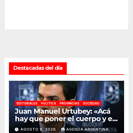
Destacadas del día
EDITORIALES
POLÍTICA
PROVINCIAS
SOCIEDAD
Juan Manuel Urtubey: «Acá
hay que poner el cuerpo y el
alma. La Argentina tiene que
AGOSTO 8, 2026
AGENDA ARGENTINA