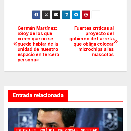
Germán Martínez:
Fuertes críticas al
Navegación
«Soy de los que
proyecto del
creen que no se
gobierno de Larreta
de
puede hablar de la
que obliga colocar
unidad de nuestro
microchips a las
entradas
espacio en tercera
mascotas
persona»
Entrada relacionada
EDITORIALES
POLÍTICA
PROVINCIAS
SOCIEDAD