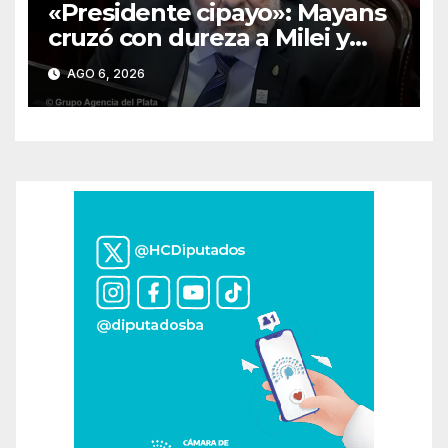
«Presidente cipayo»: Mayans
cruzó con dureza a Milei y
advirtió sobre un juicio
AGO 6, 2026
político por traición a la Patria