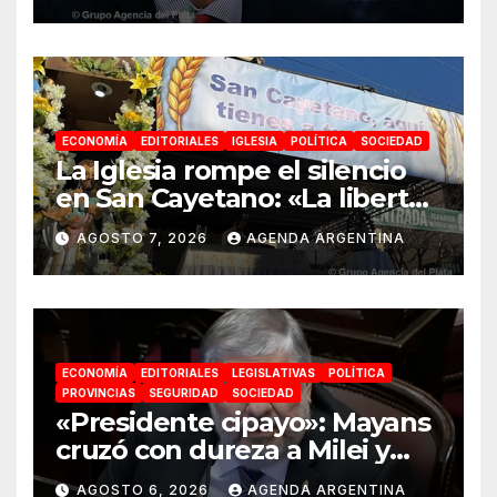
ir a la construcción de un
proyecto nacional»
ECONOMÍA
EDITORIALES
IGLESIA
POLÍTICA
SOCIEDAD
La Iglesia rompe el silencio
en San Cayetano: «La libertad
económica no puede ser
AGOSTO 7, 2026
AGENDA ARGENTINA
absoluta»
ECONOMÍA
EDITORIALES
LEGISLATIVAS
POLÍTICA
PROVINCIAS
SEGURIDAD
SOCIEDAD
«Presidente cipayo»: Mayans
cruzó con dureza a Milei y
advirtió sobre un juicio
AGOSTO 6, 2026
AGENDA ARGENTINA