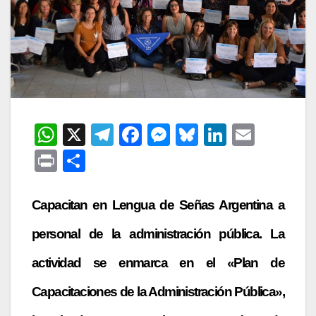
W
X
T
F
M
Bl
Li
E
h
el
a
e
u
n
m
P
C
at
e
c
s
e
k
ail
ri
o
s
gr
e
s
s
e
nt
m
Capacitan en Lengua de Señas Argentina a
A
a
b
e
k
dI
p
personal de la administración pública. La
p
m
o
n
y
n
ar
actividad se enmarca en el «Plan de
p
o
g
tir
k
er
Capacitaciones de la Administración Pública»,