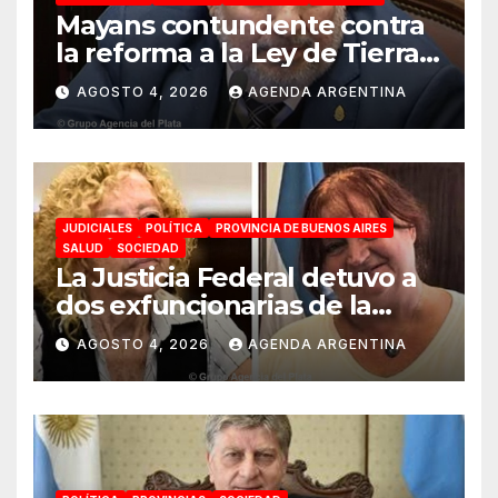
Mayans contundente contra
la reforma a la Ley de Tierras:
«Esta ley vende el país»
AGOSTO 4, 2026
AGENDA ARGENTINA
JUDICIALES
POLÍTICA
PROVINCIA DE BUENOS AIRES
SALUD
SOCIEDAD
La Justicia Federal detuvo a
dos exfuncionarias de la
ANMAT y el INAME por la
AGOSTO 4, 2026
AGENDA ARGENTINA
causa del fentanilo
contaminado