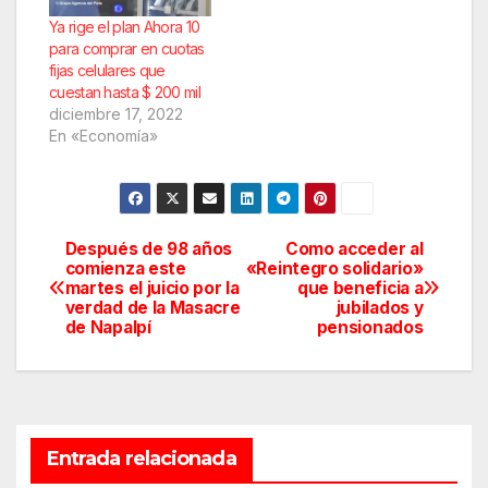
Ya rige el plan Ahora 10
para comprar en cuotas
fijas celulares que
cuestan hasta $ 200 mil
diciembre 17, 2022
En «Economía»
Después de 98 años
Como acceder al
Navegación
comienza este
«Reintegro solidario»
martes el juicio por la
que beneficia a
de
verdad de la Masacre
jubilados y
de Napalpí
pensionados
entradas
Entrada relacionada