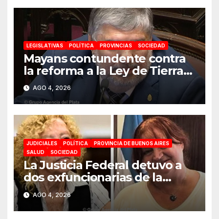
LEGISLATIVAS
POLÍTICA
PROVINCIAS
SOCIEDAD
Mayans contundente contra
la reforma a la Ley de Tierras:
«Esta ley vende el país»
AGO 4, 2026
JUDICIALES
POLÍTICA
PROVINCIA DE BUENOS AIRES
SALUD
SOCIEDAD
La Justicia Federal detuvo a
dos exfuncionarias de la
ANMAT y el INAME por la
AGO 4, 2026
causa del fentanilo
contaminado