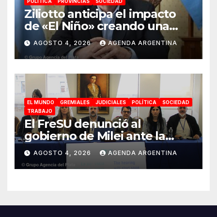
POLÍTICA
PROVINCIAS
SOCIEDAD
Ziliotto anticipa el impacto
de «El Niño» creando una
«Unidad de Gestión» para
AGOSTO 4, 2026
AGENDA ARGENTINA
proteger el territorio
pampeano
EL MUNDO
GREMIALES
JUDICIALES
POLÍTICA
SOCIEDAD
TRABAJO
El FreSU denunció al
gobierno de Milei ante la
CIDH por la reforma laboral y
AGOSTO 4, 2026
AGENDA ARGENTINA
la persecución a dirigentes
sindicales