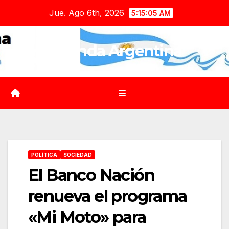
Saltar
Jue. Ago 6th, 2026
5:15:07 AM
al
contenido
Agenda Argentina
POLÍTICA
SOCIEDAD
El Banco Nación
renueva el programa
«Mi Moto» para