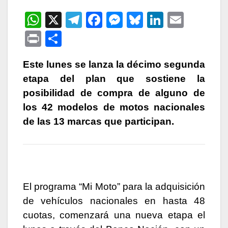
W
X
T
F
M
Bl
Li
E
h
el
a
e
u
n
m
P
C
at
e
c
s
e
k
ail
ri
o
s
gr
e
s
s
e
Este lunes se lanza la décimo segunda
nt
m
etapa del plan que sostiene la
A
a
b
e
k
dI
p
posibilidad de compra de alguno de
p
m
o
n
y
n
ar
los 42 modelos de motos nacionales
p
o
g
tir
de las 13 marcas que participan.
k
er
El programa “Mi Moto” para la adquisición
de vehículos nacionales en hasta 48
cuotas, comenzará una nueva etapa el