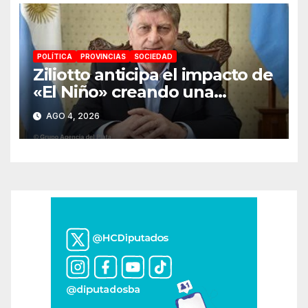
POLÍTICA
PROVINCIAS
SOCIEDAD
Ziliotto anticipa el impacto de
«El Niño» creando una
«Unidad de Gestión» para
AGO 4, 2026
proteger el territorio
pampeano