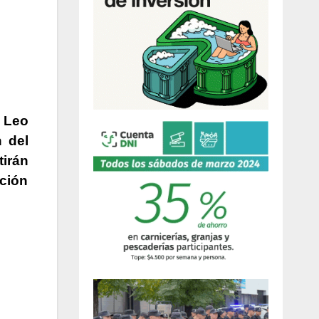
,
Leo
n del
irán
ción