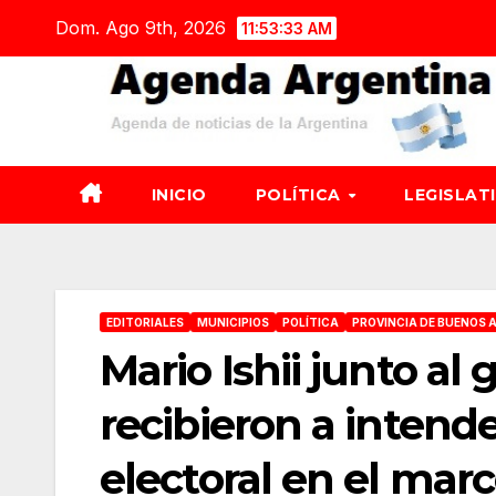
Saltar
Dom. Ago 9th, 2026
11:53:35 AM
al
contenido
INICIO
POLÍTICA
LEGISLAT
EDITORIALES
MUNICIPIOS
POLÍTICA
PROVINCIA DE BUENOS A
Mario Ishii junto al 
recibieron a intende
electoral en el marc