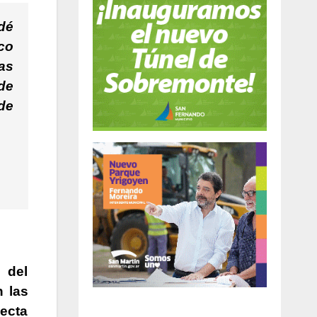
dé
co
as
de
 de
 del
n las
yecta