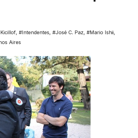
Kicillof
,
#Intendentes
,
#José C. Paz
,
#Mario Ishii
,
nos Aires