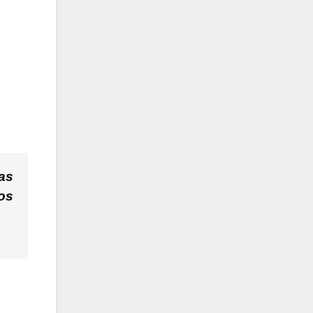
as
os