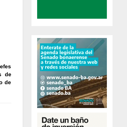
jefes
s de
lo de