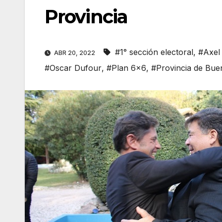
Provincia
#1° sección electoral
,
#Axel 
ABR 20, 2022
#Oscar Dufour
,
#Plan 6x6
,
#Provincia de Bue