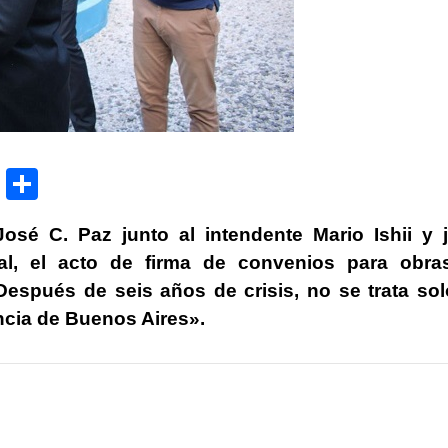
P
C
ri
o
osé C. Paz junto al intendente Mario Ishii y 
nt
m
al, el acto de firma de convenios para obra
p
espués de seis años de crisis, no se trata so
ar
incia de Buenos Aires».
tir