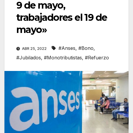
9 de mayo,
trabajadores el 19 de
mayo»
#Anses
,
#Bono
,
ABR 25, 2022
#Jubilados
,
#Monotributistas
,
#Refuerzo