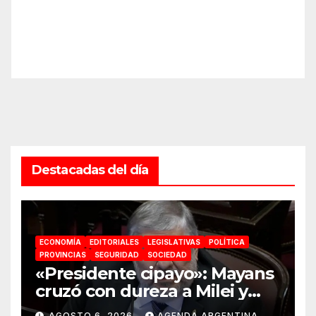
Destacadas del día
ECONOMÍA
EDITORIALES
LEGISLATIVAS
POLÍTICA
PROVINCIAS
SEGURIDAD
SOCIEDAD
«Presidente cipayo»: Mayans
cruzó con dureza a Milei y
advirtió sobre un juicio
AGOSTO 6, 2026
AGENDA ARGENTINA