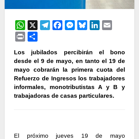
W
X
T
F
M
Bl
Li
E
h
el
a
e
u
n
m
P
C
at
e
c
s
e
k
ail
ri
o
s
gr
e
s
s
e
Los jubilados percibirán el bono
nt
m
desde el 9 de mayo, en tanto el 19 de
A
a
b
e
k
dI
p
mayo cobrarán la primera cuota del
p
m
o
n
y
n
ar
Refuerzo de Ingresos los trabajadores
p
o
g
tir
informales, monotributistas A y B y
k
er
trabajadoras de casas particulares.
El próximo jueves 19 de mayo