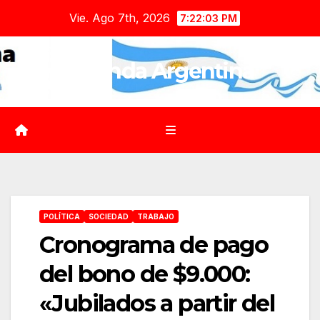
Saltar
Vie. Ago 7th, 2026
7:22:04 PM
al
contenido
Agenda Argentina
POLÍTICA
SOCIEDAD
TRABAJO
Cronograma de pago
del bono de $9.000:
«Jubilados a partir del