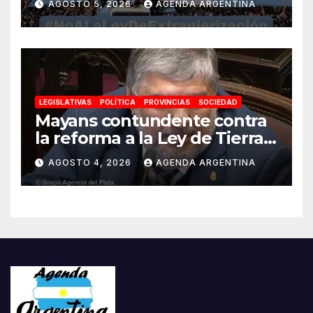
AGOSTO 5, 2026
AGENDA ARGENTINA
impulsada por Milei: «La
soberanía no se negocia»
LEGISLATIVAS
POLÍTICA
PROVINCIAS
SOCIEDAD
Mayans contundente contra
la reforma a la Ley de Tierras:
«Esta ley vende el país»
AGOSTO 4, 2026
AGENDA ARGENTINA