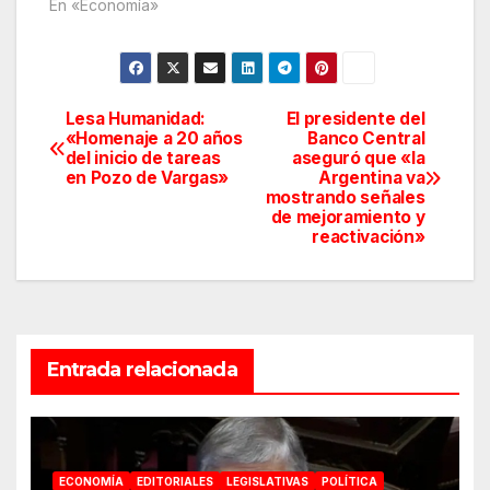
En «Economía»
Lesa Humanidad:
El presidente del
Navegación
«Homenaje a 20 años
Banco Central
del inicio de tareas
aseguró que «la
de
en Pozo de Vargas»
Argentina va
mostrando señales
entradas
de mejoramiento y
reactivación»
Entrada relacionada
ECONOMÍA
EDITORIALES
LEGISLATIVAS
POLÍTICA