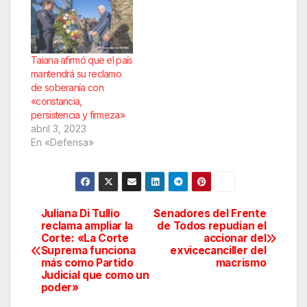
Taiana afirmó que el país
mantendrá su reclamo
de soberanía con
«constancia,
persistencia y firmeza»
abril 3, 2023
En «Defensa»
Juliana Di Tullio
Senadores del Frente
Navegación
reclama ampliar la
de Todos repudian el
Corte: «La Corte
accionar del
de
Suprema funciona
exvicecanciller del
más como Partido
macrismo
entradas
Judicial que como un
poder»