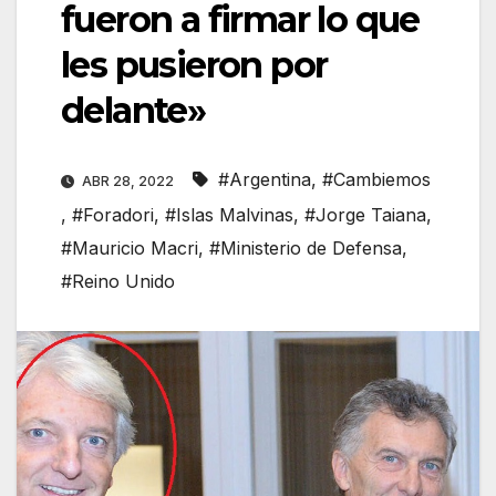
fueron a firmar lo que
les pusieron por
delante»
#Argentina
,
#Cambiemos
ABR 28, 2022
,
#Foradori
,
#Islas Malvinas
,
#Jorge Taiana
,
#Mauricio Macri
,
#Ministerio de Defensa
,
#Reino Unido