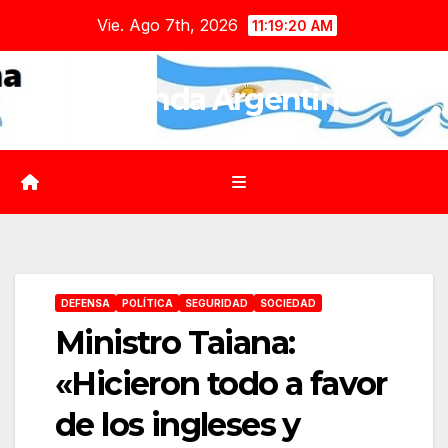
Saltar
Vie. Ago 7th, 2026
11:19:21 AM
al
contenido
Agenda Argentina
DEFENSA
POLÍTICA
SEGURIDAD
SOCIEDAD
Ministro Taiana:
«Hicieron todo a favor
de los ingleses y