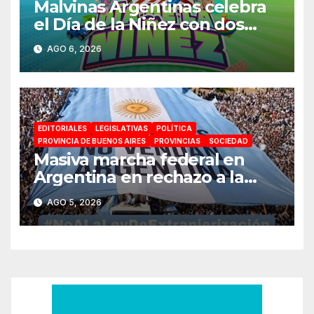
Malvinas Argentinas celebra
el Día de la Niñez con dos
jornadas de juegos,
AGO 6, 2026
espectáculos y actividades
para toda la familia
EDITORIALES
LEGISLATIVAS
POLÍTICA
PROVINCIA DE BUENOS AIRES
PROVINCIAS
SOCIEDAD
Masiva marcha federal en
Argentina en rechazo a la
reforma de la Ley de Tierras
AGO 5, 2026
impulsada por Milei: «La
soberanía no se negocia»