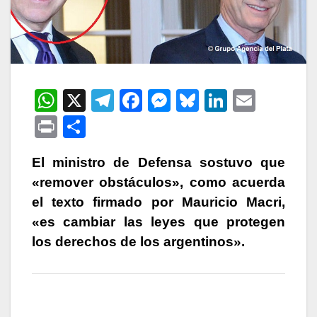
W
X
T
F
M
Bl
Li
E
h
el
a
e
u
n
m
P
C
at
e
c
s
e
k
ail
ri
o
s
gr
e
s
s
e
El ministro de Defensa sostuvo que
nt
m
«remover obstáculos», como acuerda
A
a
b
e
k
dI
p
el texto firmado por Mauricio Macri,
p
m
o
n
y
n
ar
«es cambiar las leyes que protegen
p
o
g
tir
los derechos de los argentinos».
k
er