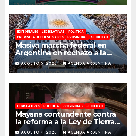
para toda la familia
EDITORIALES
LEGISLATIVAS
POLÍTICA
PROVINCIA DE BUENOS AIRES
PROVINCIAS
SOCIEDAD
Masiva marcha federal en
Argentina en rechazo a la
reforma de la Ley de Tierras
AGOSTO 5, 2026
AGENDA ARGENTINA
impulsada por Milei: «La
soberanía no se negocia»
LEGISLATIVAS
POLÍTICA
PROVINCIAS
SOCIEDAD
Mayans contundente contra
la reforma a la Ley de Tierras:
«Esta ley vende el país»
AGOSTO 4, 2026
AGENDA ARGENTINA