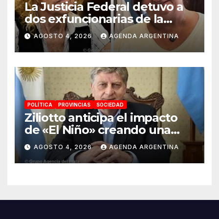
La Justicia Federal detuvo a
dos exfuncionarias de la
ANMAT y el INAME por la
AGOSTO 4, 2026
AGENDA ARGENTINA
causa del fentanilo
contaminado
POLÍTICA
PROVINCIAS
SOCIEDAD
Ziliotto anticipa el impacto
de «El Niño» creando una
«Unidad de Gestión» para
AGOSTO 4, 2026
AGENDA ARGENTINA
proteger el territorio
pampeano