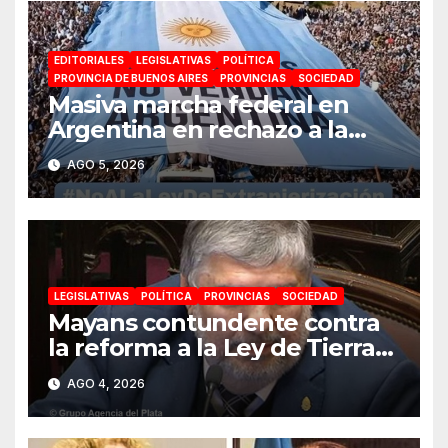
EDITORIALES
LEGISLATIVAS
POLÍTICA
PROVINCIA DE BUENOS AIRES
PROVINCIAS
SOCIEDAD
Masiva marcha federal en
Argentina en rechazo a la
reforma de la Ley de Tierras
AGO 5, 2026
impulsada por Milei: «La
soberanía no se negocia»
LEGISLATIVAS
POLÍTICA
PROVINCIAS
SOCIEDAD
Mayans contundente contra
la reforma a la Ley de Tierras:
«Esta ley vende el país»
AGO 4, 2026