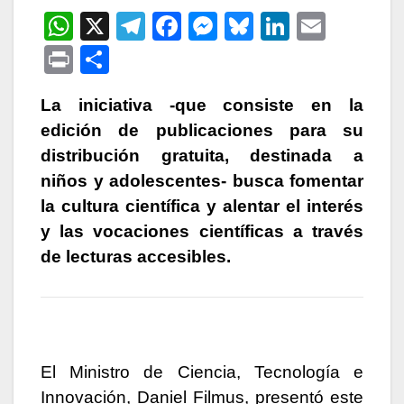
W
X
T
F
M
Bl
Li
E
h
el
a
e
u
n
m
P
C
at
e
c
s
e
k
ail
ri
o
s
gr
e
s
s
e
La iniciativa -que consiste en la
nt
m
edición de publicaciones para su
A
a
b
e
k
dI
p
distribución gratuita, destinada a
p
m
o
n
y
n
ar
niños y adolescentes- busca fomentar
p
o
g
tir
la cultura científica y alentar el interés
k
er
y las vocaciones científicas a través
de lecturas accesibles.
El Ministro de Ciencia, Tecnología e
Innovación, Daniel Filmus, presentó este