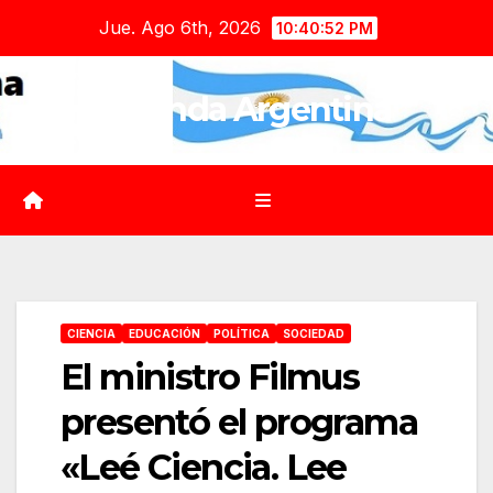
Saltar
Jue. Ago 6th, 2026
10:40:53 PM
al
contenido
Agenda Argentina
CIENCIA
EDUCACIÓN
POLÍTICA
SOCIEDAD
El ministro Filmus
presentó el programa
«Leé Ciencia. Lee