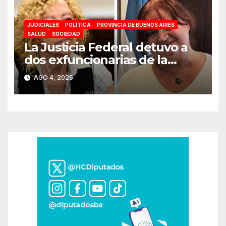
JUDICIALES
POLÍTICA
PROVINCIA DE BUENOS AIRES
SALUD
SOCIEDAD
La Justicia Federal detuvo a
dos exfuncionarias de la
ANMAT y el INAME por la
AGO 4, 2026
causa del fentanilo
contaminado