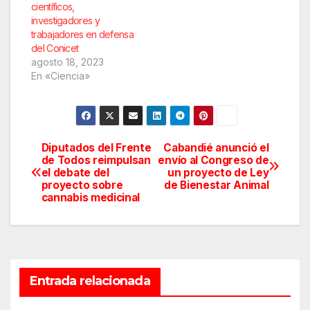
científicos,
investigadores y
trabajadores en defensa
del Conicet
agosto 18, 2023
En «Ciencia»
Diputados del Frente
Cabandié anunció el
Navegación
de Todos reimpulsan
envío al Congreso de
el debate del
un proyecto de Ley
de
proyecto sobre
de Bienestar Animal
cannabis medicinal
entradas
Entrada relacionada