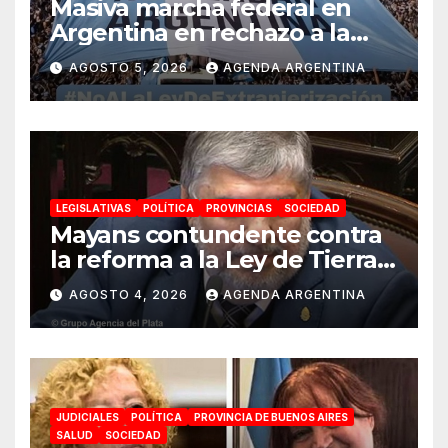
Masiva marcha federal en
Argentina en rechazo a la
reforma de la Ley de Tierras
AGOSTO 5, 2026
AGENDA ARGENTINA
impulsada por Milei: «La
soberanía no se negocia»
LEGISLATIVAS
POLÍTICA
PROVINCIAS
SOCIEDAD
Mayans contundente contra
la reforma a la Ley de Tierras:
«Esta ley vende el país»
AGOSTO 4, 2026
AGENDA ARGENTINA
JUDICIALES
POLÍTICA
PROVINCIA DE BUENOS AIRES
SALUD
SOCIEDAD