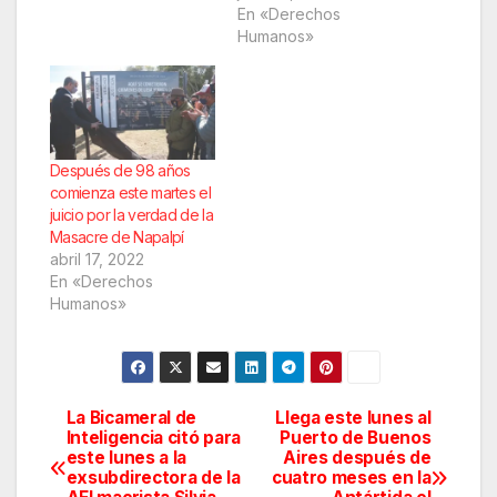
En «Derechos
Humanos»
Después de 98 años
comienza este martes el
juicio por la verdad de la
Masacre de Napalpí
abril 17, 2022
En «Derechos
Humanos»
La Bicameral de
Llega este lunes al
Navegación
Inteligencia citó para
Puerto de Buenos
este lunes a la
Aires después de
de
exsubdirectora de la
cuatro meses en la