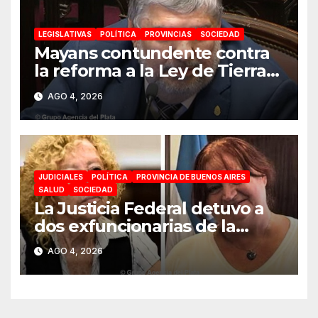
LEGISLATIVAS
POLÍTICA
PROVINCIAS
SOCIEDAD
Mayans contundente contra
la reforma a la Ley de Tierras:
«Esta ley vende el país»
AGO 4, 2026
JUDICIALES
POLÍTICA
PROVINCIA DE BUENOS AIRES
SALUD
SOCIEDAD
La Justicia Federal detuvo a
dos exfuncionarias de la
ANMAT y el INAME por la
AGO 4, 2026
causa del fentanilo
contaminado