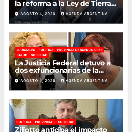
la reforma a la Ley de Tierras:
«Esta ley vende el país»
AGOSTO 4, 2026
AGENDA ARGENTINA
JUDICIALES
POLÍTICA
PROVINCIA DE BUENOS AIRES
SALUD
SOCIEDAD
La Justicia Federal detuvo a
dos exfuncionarias de la
ANMAT y el INAME por la
AGOSTO 4, 2026
AGENDA ARGENTINA
causa del fentanilo
contaminado
POLÍTICA
PROVINCIAS
SOCIEDAD
Ziliotto anticipa el impacto