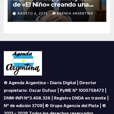
de «El Niño» creando una
«Unidad de Gestión» para
AGOSTO 4, 2026
AGENDA ARGENTINA
proteger el territorio
pampeano
© Agenda Argentina – Diario Digital | Director
propietario: Oscar Dufour | PyME N° 1005758473 |
DNM-INPI N°3.408.326 | Registro DNDA en trámite |
N° de edición 3709| © Grupo Agencia del Plata | ©
2013 – 2026 Todos los derechos reservados