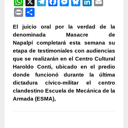
W
X
T
F
M
Bl
Li
E
h
el
a
e
u
n
m
P
C
at
e
c
s
e
k
ail
ri
o
s
gr
e
s
s
e
El juicio oral por la verdad de la
nt
m
denominada Masacre de
A
a
b
e
k
dI
p
Napalpí completará esta semana su
p
m
o
n
y
n
ar
etapa de testimoniales con audiencias
p
o
g
tir
que se realizarán en el Centro Cultural
k
er
Haroldo Conti, ubicado en el predio
donde funcionó durante la última
dictadura cívico-militar el centro
clandestino Escuela de Mecánica de la
Armada (ESMA),