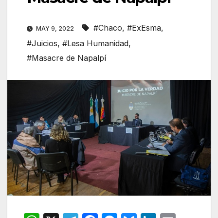
#Chaco
,
#ExEsma
,
MAY 9, 2022
#Juicios
,
#Lesa Humanidad
,
#Masacre de Napalpí