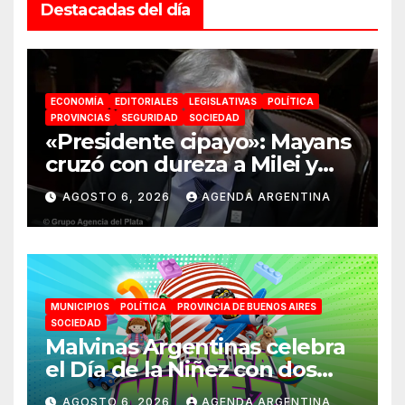
Destacadas del día
ECONOMÍA
EDITORIALES
LEGISLATIVAS
POLÍTICA
PROVINCIAS
SEGURIDAD
SOCIEDAD
«Presidente cipayo»: Mayans
cruzó con dureza a Milei y
advirtió sobre un juicio
AGOSTO 6, 2026
AGENDA ARGENTINA
político por traición a la
Patria
MUNICIPIOS
POLÍTICA
PROVINCIA DE BUENOS AIRES
SOCIEDAD
Malvinas Argentinas celebra
el Día de la Niñez con dos
jornadas de juegos,
AGOSTO 6, 2026
AGENDA ARGENTINA