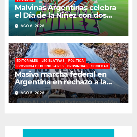
Malvinas Argentinas celebra
el Día de la Niñez con dos
jornadas de juegos,
AGO 6, 2026
espectáculos y actividades
para toda la familia
EDITORIALES
LEGISLATIVAS
POLÍTICA
PROVINCIA DE BUENOS AIRES
PROVINCIAS
SOCIEDAD
Masiva marcha federal en
Argentina en rechazo a la
reforma de la Ley de Tierras
AGO 5, 2026
impulsada por Milei: «La
soberanía no se negocia»