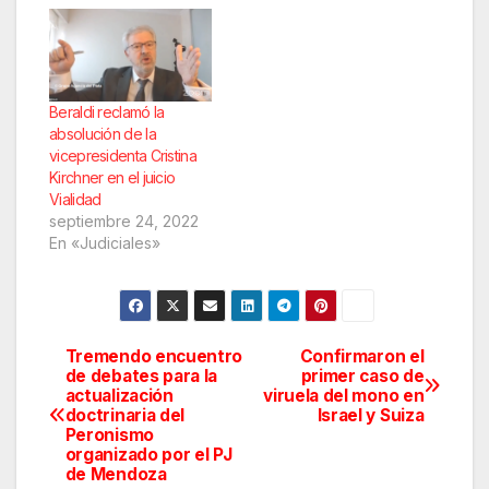
Beraldi reclamó la
absolución de la
vicepresidenta Cristina
Kirchner en el juicio
Vialidad
septiembre 24, 2022
En «Judiciales»
Tremendo encuentro
Confirmaron el
Navegación
de debates para la
primer caso de
actualización
viruela del mono en
de
doctrinaria del
Israel y Suiza
Peronismo
entradas
organizado por el PJ
de Mendoza