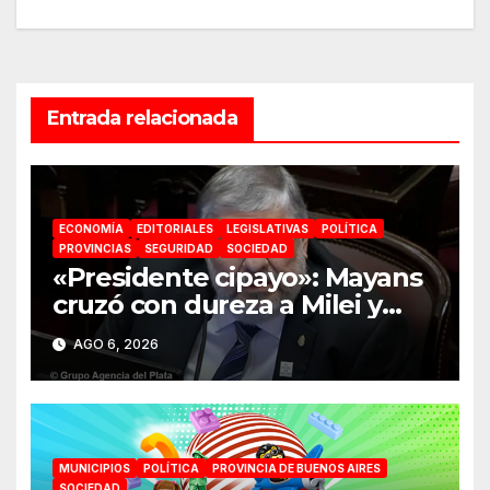
Entrada relacionada
ECONOMÍA
EDITORIALES
LEGISLATIVAS
POLÍTICA
PROVINCIAS
SEGURIDAD
SOCIEDAD
«Presidente cipayo»: Mayans
cruzó con dureza a Milei y
advirtió sobre un juicio
AGO 6, 2026
político por traición a la Patria
MUNICIPIOS
POLÍTICA
PROVINCIA DE BUENOS AIRES
SOCIEDAD