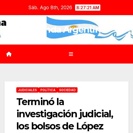
Saltar
Sáb. Ago 8th, 2026
8:27:23 AM
al
contenido
Agenda Argentina
JUDICIALES
POLÍTICA
SOCIEDAD
Terminó la
investigación judicial,
los bolsos de López