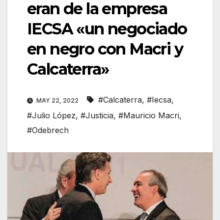
eran de la empresa
IECSA «un negociado
en negro con Macri y
Calcaterra»
#Calcaterra
,
#Iecsa
,
MAY 22, 2022
#Julio López
,
#Justicia
,
#Mauricio Macri
,
#Odebrech