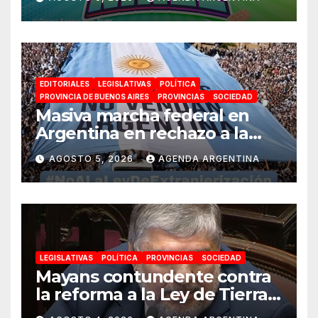
espectáculos y actividades
para toda la familia
EDITORIALES
LEGISLATIVAS
POLÍTICA
PROVINCIA DE BUENOS AIRES
PROVINCIAS
SOCIEDAD
Masiva marcha federal en
Argentina en rechazo a la
reforma de la Ley de Tierras
AGOSTO 5, 2026
AGENDA ARGENTINA
impulsada por Milei: «La
soberanía no se negocia»
LEGISLATIVAS
POLÍTICA
PROVINCIAS
SOCIEDAD
Mayans contundente contra
la reforma a la Ley de Tierras:
«Esta ley vende el país»