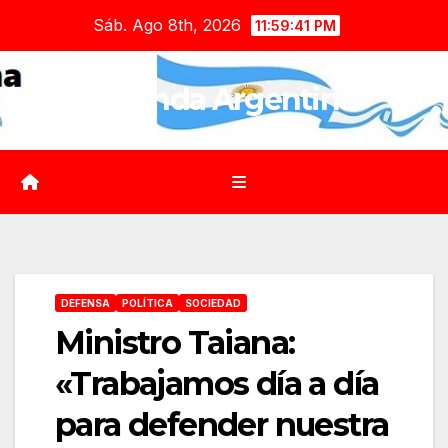
Saltar
Sáb. Ago 8th, 2026
11:59:42 PM
al
contenido
Agenda Argentina
DEFENSA
POLÍTICA
SOCIEDAD
Ministro Taiana:
«Trabajamos día a día
para defender nuestra