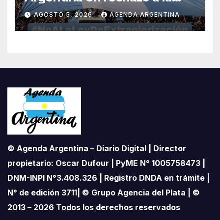
reforma de la Ley de Tierras
AGOSTO 5, 2026
AGENDA ARGENTINA
impulsada por Milei: «La
soberanía no se negocia»
© Agenda Argentina – Diario Digital | Director
propietario: Oscar Dufour | PyME N° 1005758473 |
DNM-INPI N°3.408.326 | Registro DNDA en trámite |
N° de edición 3711| © Grupo Agencia del Plata | ©
2013 – 2026 Todos los derechos reservados