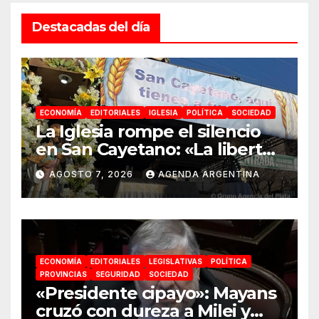
Destacadas del día
ECONOMÍA
EDITORIALES
IGLESIA
POLÍTICA
SOCIEDAD
La Iglesia rompe el silencio
en San Cayetano: «La libertad
económica no puede ser
AGOSTO 7, 2026
AGENDA ARGENTINA
absoluta»
ECONOMÍA
EDITORIALES
LEGISLATIVAS
POLÍTICA
PROVINCIAS
SEGURIDAD
SOCIEDAD
«Presidente cipayo»: Mayans
cruzó con dureza a Milei y