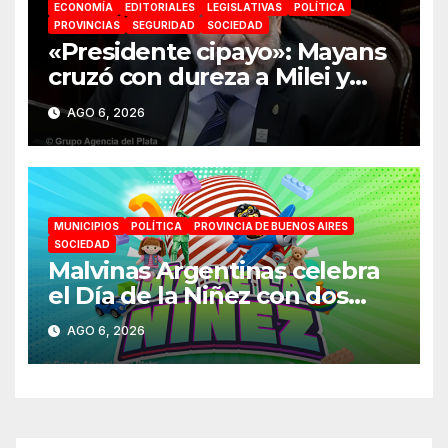
ECONOMÍA
EDITORIALES
LEGISLATIVAS
POLÍTICA
PROVINCIAS
SEGURIDAD
SOCIEDAD
«Presidente cipayo»: Mayans
cruzó con dureza a Milei y
advirtió sobre un juicio
AGO 6, 2026
político por traición a la Patria
MUNICIPIOS
POLÍTICA
PROVINCIA DE BUENOS AIRES
SOCIEDAD
Malvinas Argentinas celebra
el Día de la Niñez con dos
jornadas de juegos,
AGO 6, 2026
espectáculos y actividades
para toda la familia