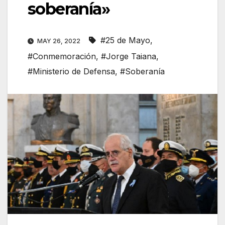
soberanía»
#25 de Mayo
,
MAY 26, 2022
#Conmemoración
,
#Jorge Taiana
,
#Ministerio de Defensa
,
#Soberanía