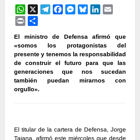
W
X
T
F
M
Bl
Li
E
h
el
a
e
u
n
m
P
C
at
e
c
s
e
k
ail
ri
o
s
gr
e
s
s
e
El ministro de Defensa afirmó que
nt
m
«somos los protagonistas del
A
a
b
e
k
dI
p
presente y tenemos la responsabilidad
p
m
o
n
y
n
ar
de construir el futuro para que las
p
o
g
tir
generaciones que nos sucedan
k
er
también puedan mirarnos con
orgullo».
El titular de la cartera de Defensa, Jorge
Taiana, afirmó este miércoles que desde