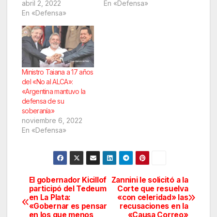
abril 2, 2022
En «Defensa»
En «Defensa»
Ministro Taiana a 17 años
del «No al ALCA»:
«Argentina mantuvo la
defensa de su
soberanía»
noviembre 6, 2022
En «Defensa»
El gobernador Kicillof
Zannini le solicitó a la
Navegación
participó del Tedeum
Corte que resuelva
en La Plata:
«con celeridad» las
de
«Gobernar es pensar
recusaciones en la
en los que menos
«Causa Correo»