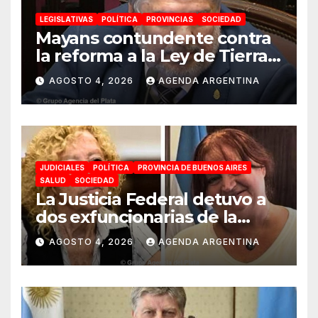
LEGISLATIVAS
POLÍTICA
PROVINCIAS
SOCIEDAD
Mayans contundente contra
la reforma a la Ley de Tierras:
«Esta ley vende el país»
AGOSTO 4, 2026
AGENDA ARGENTINA
JUDICIALES
POLÍTICA
PROVINCIA DE BUENOS AIRES
SALUD
SOCIEDAD
La Justicia Federal detuvo a
dos exfuncionarias de la
ANMAT y el INAME por la
AGOSTO 4, 2026
AGENDA ARGENTINA
causa del fentanilo
contaminado