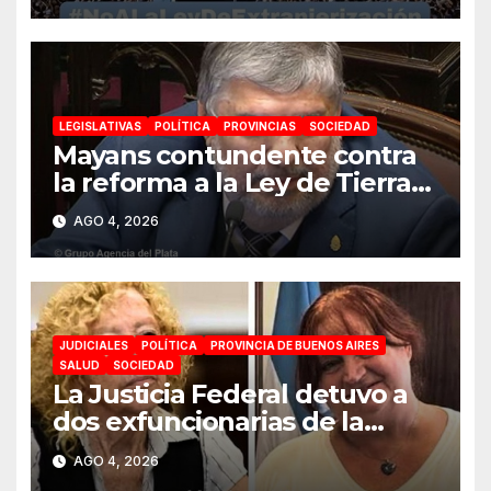
soberanía no se negocia»
LEGISLATIVAS
POLÍTICA
PROVINCIAS
SOCIEDAD
Mayans contundente contra
la reforma a la Ley de Tierras:
«Esta ley vende el país»
AGO 4, 2026
JUDICIALES
POLÍTICA
PROVINCIA DE BUENOS AIRES
SALUD
SOCIEDAD
La Justicia Federal detuvo a
dos exfuncionarias de la
ANMAT y el INAME por la
AGO 4, 2026
causa del fentanilo