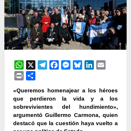
W
X
T
F
M
Bl
Li
E
h
el
a
e
u
n
m
P
C
at
e
c
s
e
k
ail
ri
o
s
gr
e
s
s
e
«Queremos homenajear a los héroes
nt
m
que perdieron la vida y a los
A
a
b
e
k
dI
p
sobrevivientes del hundimiento»,
p
m
o
n
y
n
ar
argumentó Guillermo Carmona, quien
p
o
g
tir
destacó que la cuestión haya vuelto a
k
er