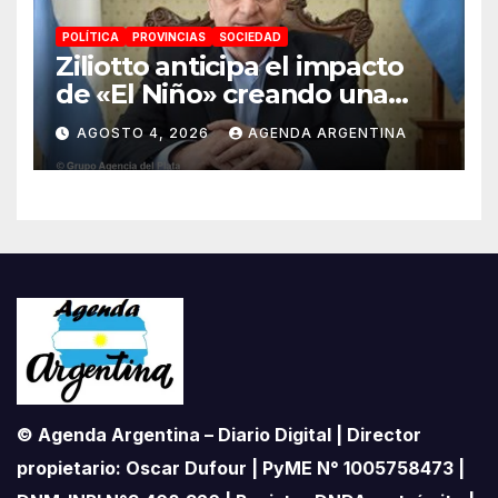
POLÍTICA
PROVINCIAS
SOCIEDAD
Ziliotto anticipa el impacto
de «El Niño» creando una
«Unidad de Gestión» para
AGOSTO 4, 2026
AGENDA ARGENTINA
proteger el territorio
pampeano
© Agenda Argentina – Diario Digital | Director
propietario: Oscar Dufour | PyME N° 1005758473 |