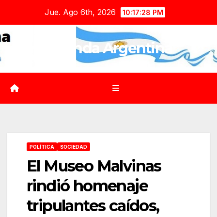
Saltar
Jue. Ago 6th, 2026
10:17:29 PM
al
contenido
Agenda Argentina
POLÍTICA
SOCIEDAD
El Museo Malvinas
rindió homenaje
tripulantes caídos,